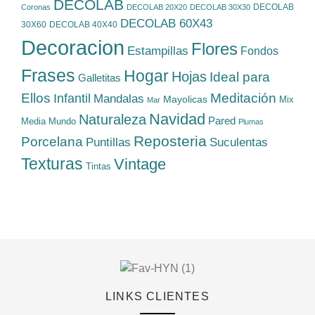
DECOLAB
DECOLAB
Coronas
DECOLAB 20X20
DECOLAB 30X30
DECOLAB 60X43
30X60
DECOLAB 40X40
Decoracion
Flores
Estampillas
Fondos
Frases
Hogar
Hojas
Ideal para
Galletitas
Ellos
Meditación
Infantil
Mandalas
Mayolicas
Mix
Mar
Navidad
Naturaleza
Pared
Media
Mundo
Plumas
Reposteria
Porcelana
Suculentas
Puntillas
Texturas
Vintage
Tintas
LINKS CLIENTES