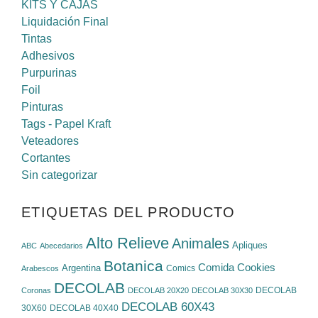
KITS Y CAJAS
Liquidación Final
Tintas
Adhesivos
Purpurinas
Foil
Pinturas
Tags - Papel Kraft
Veteadores
Cortantes
Sin categorizar
ETIQUETAS DEL PRODUCTO
Alto Relieve
Animales
Apliques
ABC
Abecedarios
Botanica
Cookies
Comida
Argentina
Comics
Arabescos
DECOLAB
DECOLAB
Coronas
DECOLAB 20X20
DECOLAB 30X30
DECOLAB 60X43
30X60
DECOLAB 40X40