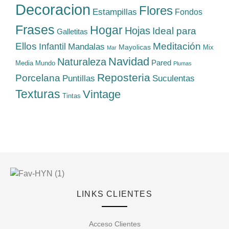
Decoracion
Flores
Estampillas
Fondos
Frases
Hogar
Hojas
Ideal para
Galletitas
Ellos
Meditación
Infantil
Mandalas
Mayolicas
Mix
Mar
Navidad
Naturaleza
Pared
Media
Mundo
Plumas
Reposteria
Porcelana
Suculentas
Puntillas
Texturas
Vintage
Tintas
LINKS CLIENTES
Acceso Clientes