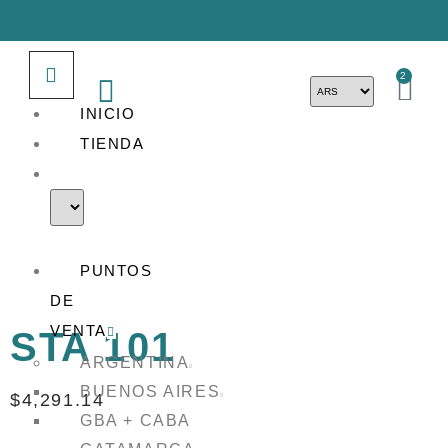
2
INICIO
TIENDA
PUNTOS
DE
VENTA
STA 101
ARGENTINA
BUENOS AIRES
$
4,291.14
GBA + CABA