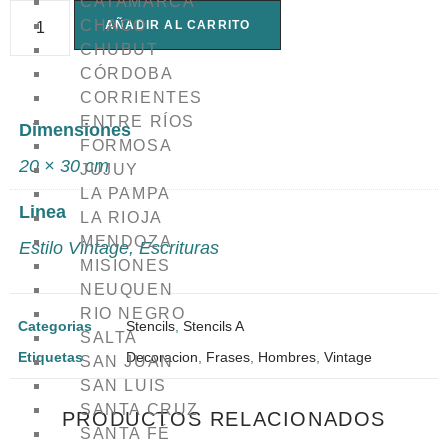
CATAMARCA
CHACO
AÑADIR AL CARRITO
CHUBUT
CÓRDOBA
CORRIENTES
ENTRE RÍOS
Dimensiones
FORMOSA
20 × 30 cm
JUJUY
LA PAMPA
Linea
LA RIOJA
MENDOZA
Estilo Vintage
,
Escrituras
MISIONES
NEUQUEN
RIO NEGRO
Categorias
Stencils
,
Stencils A
SALTA
Etiquetas
Decoracion
,
Frases
,
Hombres
,
Vintage
SAN JUAN
SAN LUIS
SANTA CRUZ
PRODUCTOS RELACIONADOS
SANTA FÉ