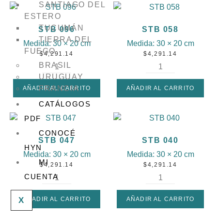
SANTIAGO DEL
ESTERO
TUCUMÁN
STB 096
STB 058
TIERRA DEL
Medida:
30 × 20 cm
Medida:
30 × 20 cm
FUEGO
$
4,291.14
$
4,291.14
BRASIL
URUGUAY
FRANCIA
AÑADIR AL CARRITO
AÑADIR AL CARRITO
CATÁLOGOS
PDF
CONOCÉ
STB 047
STB 040
HYN
Medida:
30 × 20 cm
Medida:
30 × 20 cm
MI
$
4,291.14
$
4,291.14
CUENTA
X
AÑADIR AL CARRITO
AÑADIR AL CARRITO