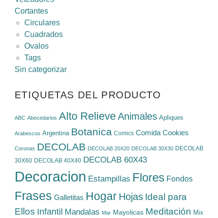
Cortantes
Circulares
Cuadrados
Ovalos
Tags
Sin categorizar
ETIQUETAS DEL PRODUCTO
Alto Relieve
Animales
Apliques
ABC
Abecedarios
Botanica
Cookies
Comida
Argentina
Comics
Arabescos
DECOLAB
DECOLAB
Coronas
DECOLAB 20X20
DECOLAB 30X30
DECOLAB 60X43
30X60
DECOLAB 40X40
Decoracion
Flores
Estampillas
Fondos
Frases
Hogar
Hojas
Ideal para
Galletitas
Ellos
Meditación
Infantil
Mandalas
Mayolicas
Mix
Mar