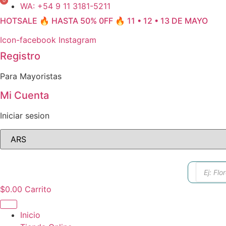
0
0
Ir
WA: +54 9 11 3181-5211
al
HOTSALE 🔥 HASTA 50% 0FF 🔥 11 • 12 • 13 DE MAYO
contenido
Icon-facebook
Instagram
Registro
Para Mayoristas
Mi Cuenta
Iniciar sesion
Búsque
de
produc
$
0.00
Carrito
Inicio