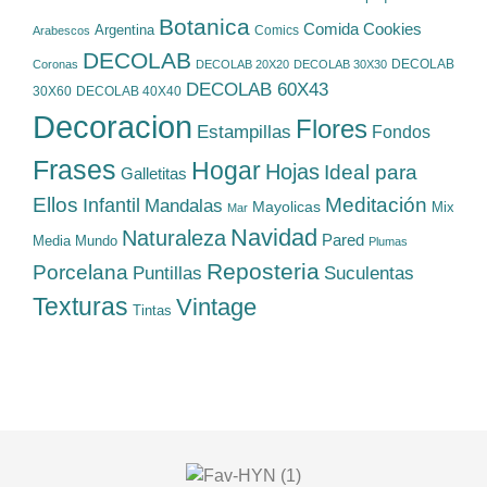
Botanica
Cookies
Comida
Argentina
Comics
Arabescos
DECOLAB
DECOLAB
Coronas
DECOLAB 20X20
DECOLAB 30X30
DECOLAB 60X43
30X60
DECOLAB 40X40
Decoracion
Flores
Estampillas
Fondos
Frases
Hogar
Hojas
Ideal para
Galletitas
Ellos
Meditación
Infantil
Mandalas
Mayolicas
Mix
Mar
Navidad
Naturaleza
Pared
Media
Mundo
Plumas
Reposteria
Porcelana
Suculentas
Puntillas
Texturas
Vintage
Tintas