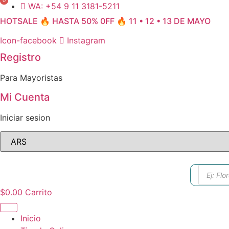
0
0
Ir
WA: +54 9 11 3181-5211
al
HOTSALE 🔥 HASTA 50% 0FF 🔥 11 • 12 • 13 DE MAYO
contenido
Icon-facebook
Instagram
Registro
Para Mayoristas
Mi Cuenta
Iniciar sesion
Búsque
de
produc
$
0.00
Carrito
Inicio