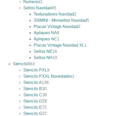
Numeros
1
Sellos Navidad
45
Texturadores Navidad
2
SNMINI - Minisellos Navidad
5
Placas Vintage Navidad
2
Apliques NA
8
Apliques NC
1
Placas Vintage Navidad XL
1
Sellos NE
16
Sellos NH
10
Stencils
663
Stencils PXL
9
Stencils PXXL Novedades
1
Stencils A
138
Stencils B
30
Stencils C
38
Stencils D
28
Stencils E
73
Stencils G
37