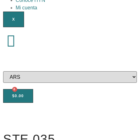
Conocé HYN
Mi cuenta
X
0
$
0.00
STE 035