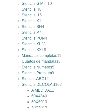
Stencils G Mini
10
Stencils H
8
Stencils I
15
Stencils X
1
Stencils SH
4
Stencils P
7
Stencils PUN
4
Stencils XL
28
Stencils XXL
8
Mandalas completas
11
Cuartos de mandalas
3
Stencils Numeros
5
Stencils Premium
9
Stencils ABC
12
Stencils DECOLAB
102
A MEDIDA
11
60X43
40
30X60
13
40X40
12