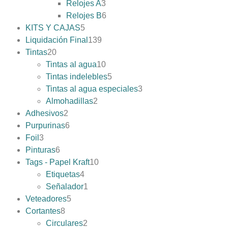
Relojes A
3
Relojes B
6
KITS Y CAJAS
5
Liquidación Final
139
Tintas
20
Tintas al agua
10
Tintas indelebles
5
Tintas al agua especiales
3
Almohadillas
2
Adhesivos
2
Purpurinas
6
Foil
3
Pinturas
6
Tags - Papel Kraft
10
Etiquetas
4
Señalador
1
Veteadores
5
Cortantes
8
Circulares
2