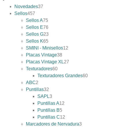
Novedades
37
Sellos
457
Sellos A
75
Sellos E
76
Sellos G
23
Sellos K
65
SMINI - Minisellos
12
Placas Vintage
38
Placas Vintage XL
27
Texturadores
60
Texturadores Grandes
60
ABC
2
Puntillas
32
SAPL
3
Puntillas A
12
Puntillas B
5
Puntillas C
12
Marcadores de Nervadura
3