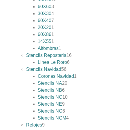
60X60
3
30X30
4
60X40
7
20X20
1
60X86
1
14X55
1
Alfombras
1
Stencils Reposteria
16
Linea Le Roro
6
Stencils Navidad
56
Coronas Navidad
1
Stencils NA
20
Stencils NB
6
Stencils NC
10
Stencils NE
9
Stencils NG
6
Stencils NGM
4
Relojes
9