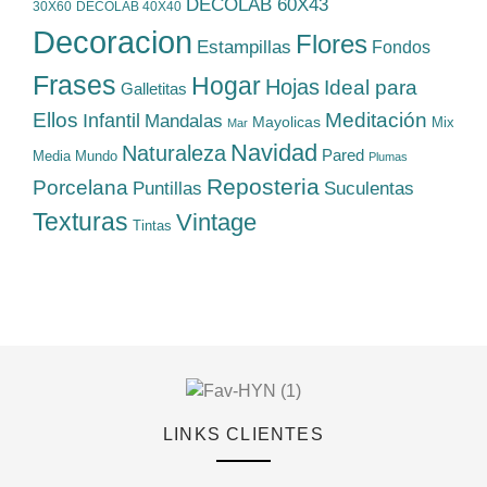
DECOLAB 60X43
30X60
DECOLAB 40X40
Decoracion
Flores
Estampillas
Fondos
Frases
Hogar
Hojas
Ideal para
Galletitas
Ellos
Meditación
Infantil
Mandalas
Mayolicas
Mix
Mar
Navidad
Naturaleza
Pared
Media
Mundo
Plumas
Reposteria
Porcelana
Suculentas
Puntillas
Texturas
Vintage
Tintas
LINKS CLIENTES