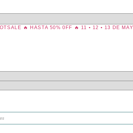
OTSALE 🔥 HASTA 50% 0FF 🔥 11 • 12 • 13 DE MA
da
tos