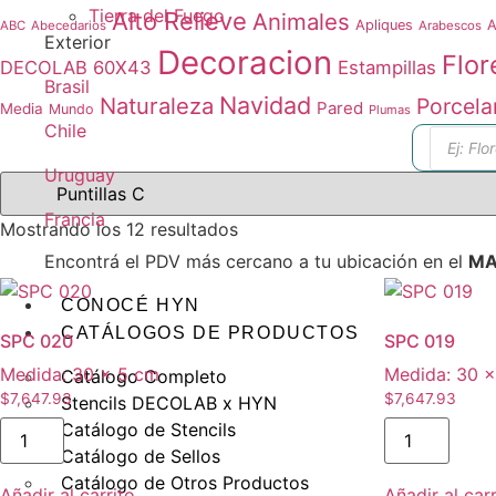
Tierra del Fuego
Alto Relieve
Animales
Apliques
A
ABC
Abecedarios
Arabescos
Exterior
Decoracion
Flor
DECOLAB 60X43
Estampillas
Brasil
Navidad
Naturaleza
Porcela
Pared
Media
Mundo
Plumas
Chile
Búsque
de
produc
Uruguay
Francia
Ordenado
Mostrando los 12 resultados
por
Encontrá el PDV más cercano a tu ubicación en el
MA
los
CONOCÉ HYN
últimos
CATÁLOGOS DE PRODUCTOS
SPC 020
SPC 019
Medida:
30 × 5 cm
Medida:
30 ×
Catálogo Completo
$
7,647.93
$
7,647.93
Stencils DECOLAB x HYN
SPC
SPC
Catálogo de Stencils
020
019
Catálogo de Sellos
cantidad
cantidad
Catálogo de Otros Productos
Añadir al carrito
Añadir al carr