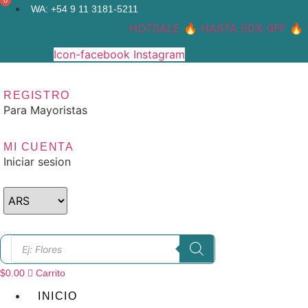
0
0
Ir
WA: +54 9 11 3181-5211
al
HOTSALE 🔥 HASTA 50% 0FF 🔥 1
contenido
Icon-facebook
Instagram
REGISTRO
Para Mayoristas
MI CUENTA
Iniciar sesion
Búsqueda
de
productos
$
0.00
Carrito
INICIO