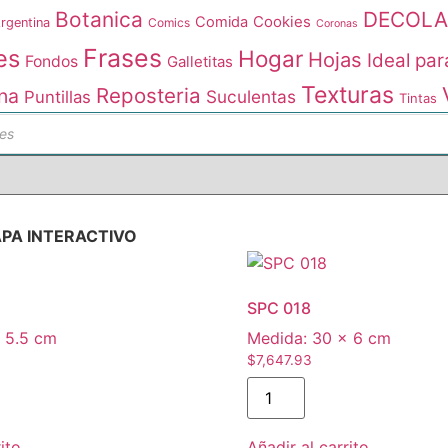
Botanica
DECOLA
Comida
Cookies
rgentina
Comics
Coronas
Frases
es
Hogar
Hojas
Ideal par
Fondos
Galletitas
Texturas
Reposteria
na
Suculentas
Puntillas
Tintas
da
tos
PA INTERACTIVO
SPC 018
 5.5 cm
Medida:
30 × 6 cm
$
7,647.93
SPC
018
cantidad
ito
Añadir al carrito