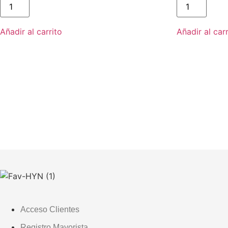
005
004
cantidad
cantidad
Añadir al carrito
Añadir al carr
Acceso Clientes
Registro Mayorista