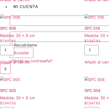
MI CUENTA
SPC 006
SPC 016
Medida:
30 × 8 cm
Medida:
20 ×
$
7,647.93
$
7,647.93
Recuérdame
SPC
SPC
006
016
Acceder
cantidad
cantidad
¿Olvidó su contraseña?
Añadir al carrito
Añadir al carr
X
SPC 005
SPC 004
Medida:
30 × 8 cm
Medida:
30 ×
$
7,647.93
$
7,647.93
SPC
SPC