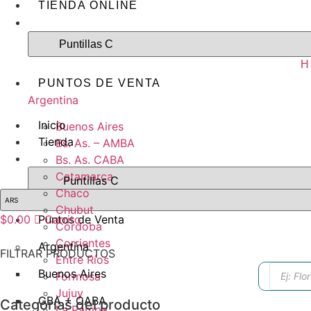
TIENDA ONLINE
H
PUNTOS DE VENTA
Argentina
Inicio
Buenos Aires
Tienda
Bs. As. – AMBA
Bs. As. CABA
Catamarca
Chaco
Chubut
$
0.00
Puntos de Venta
Carrito
Córdoba
Corrientes
Argentina
FILTRAR PRODUCTOS
Entre Ríos
Búsque
Buenos Aires
Formosa
de
produc
Jujuy
GBA + CABA
Categorías del producto
La Pampa