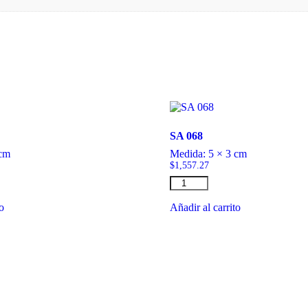
SA 068
 cm
Medida:
5 × 3 cm
$
1,557.27
SA
068
cantidad
to
Añadir al carrito