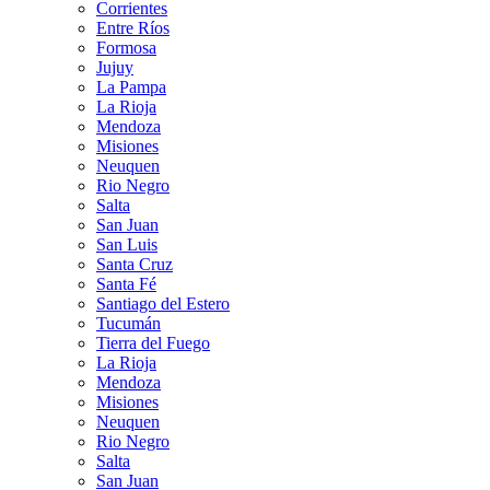
Corrientes
Entre Ríos
Formosa
Jujuy
La Pampa
La Rioja
Mendoza
Misiones
Neuquen
Rio Negro
Salta
San Juan
San Luis
Santa Cruz
Santa Fé
Santiago del Estero
Tucumán
Tierra del Fuego
La Rioja
Mendoza
Misiones
Neuquen
Rio Negro
Salta
San Juan