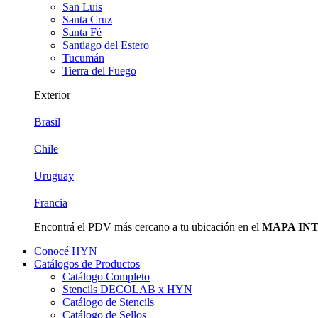
San Luis
Santa Cruz
Santa Fé
Santiago del Estero
Tucumán
Tierra del Fuego
Exterior
Brasil
Chile
Uruguay
Francia
Encontrá el PDV más cercano a tu ubicación en el
MAPA IN
Conocé HYN
Catálogos de Productos
Catálogo Completo
Stencils DECOLAB x HYN
Catálogo de Stencils
Catálogo de Sellos