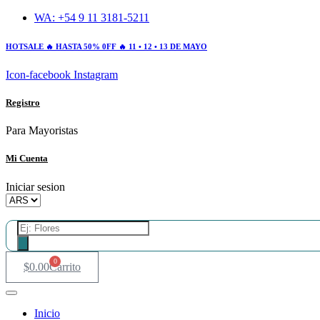
Ir
WA: +54 9 11 3181-5211
al
contenido
HOTSALE 🔥 HASTA 50% 0FF 🔥 11 • 12 • 13 DE MAYO
Icon-facebook
Instagram
Registro
Para Mayoristas
Mi Cuenta
Iniciar sesion
Búsqueda
de
productos
0
$
0.00
Carrito
Inicio