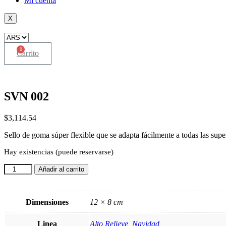
Mi cuenta
X
0
Carrito
SVN 002
$
3,114.54
Sello de goma súper flexible que se adapta fácilmente a todas las super
Hay existencias (puede reservarse)
SVN
Añadir al carrito
002
cantidad
Dimensiones
12 × 8 cm
Linea
Alto Relieve
,
Navidad