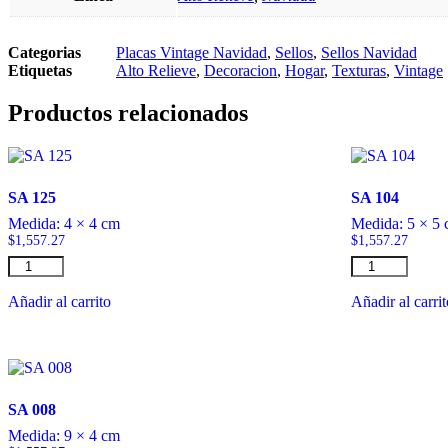
Categorias
Placas Vintage Navidad
,
Sellos
,
Sellos Navidad
Etiquetas
Alto Relieve
,
Decoracion
,
Hogar
,
Texturas
,
Vintage
Productos relacionados
SA 125
SA 104
Medida:
4 × 4 cm
Medida:
5 × 5
$
1,557.27
$
1,557.27
SA
SA
125
104
cantidad
cantidad
Añadir al carrito
Añadir al carri
SA 008
Medida:
9 × 4 cm