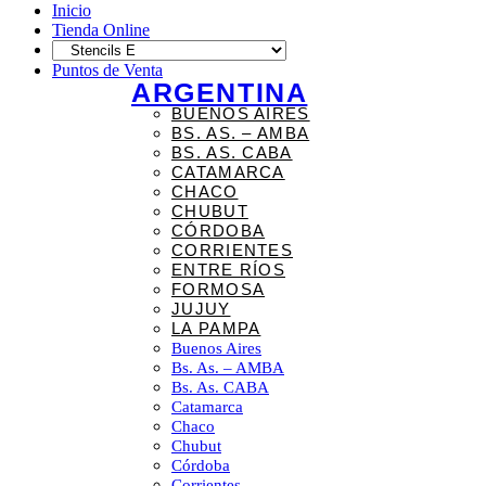
Inicio
Tienda Online
Puntos de Venta
ARGENTINA
BUENOS AIRES
BS. AS. – AMBA
BS. AS. CABA
CATAMARCA
CHACO
CHUBUT
CÓRDOBA
CORRIENTES
ENTRE RÍOS
FORMOSA
JUJUY
LA PAMPA
Buenos Aires
Bs. As. – AMBA
Bs. As. CABA
Catamarca
Chaco
Chubut
Córdoba
Corrientes