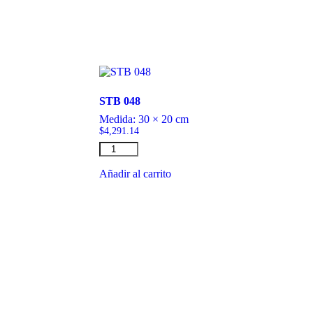
STB 048
Medida:
30 × 20 cm
$
4,291.14
STB
048
cantidad
Añadir al carrito