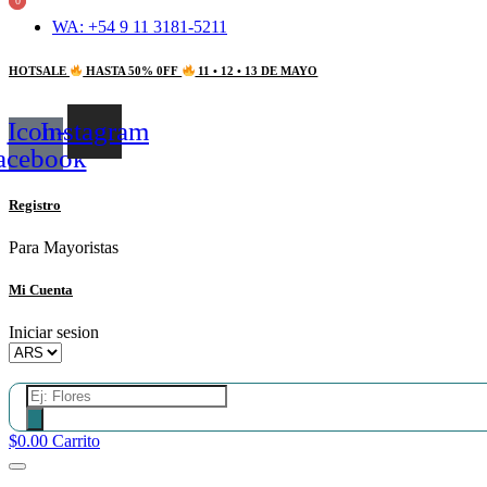
0
0
Ir
WA: +54 9 11 3181-5211
al
contenido
HOTSALE
HASTA 50% 0FF
11 • 12 • 13 DE MAYO
Icon-
Instagram
acebook
Registro
Para Mayoristas
Mi Cuenta
Iniciar sesion
Búsqueda
de
productos
$
0.00
Carrito