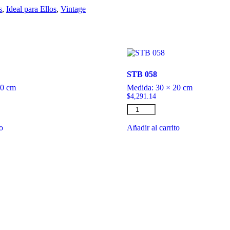
s
,
Ideal para Ellos
,
Vintage
STB 058
20 cm
Medida:
30 × 20 cm
$
4,291.14
STB
058
cantidad
to
Añadir al carrito