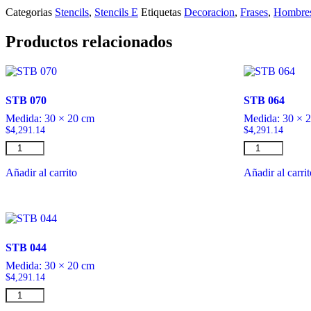
Categorias
Stencils
,
Stencils E
Etiquetas
Decoracion
,
Frases
,
Hombre
Productos relacionados
STB 070
STB 064
Medida:
30 × 20 cm
Medida:
30 × 
$
4,291.14
$
4,291.14
STB
STB
070
064
cantidad
cantidad
Añadir al carrito
Añadir al carri
STB 044
Medida:
30 × 20 cm
$
4,291.14
STB
044