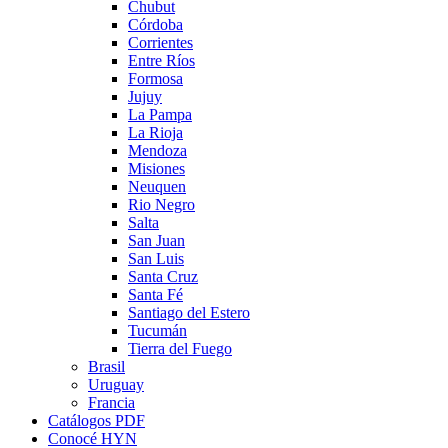
Chubut
Córdoba
Corrientes
Entre Ríos
Formosa
Jujuy
La Pampa
La Rioja
Mendoza
Misiones
Neuquen
Rio Negro
Salta
San Juan
San Luis
Santa Cruz
Santa Fé
Santiago del Estero
Tucumán
Tierra del Fuego
Brasil
Uruguay
Francia
Catálogos PDF
Conocé HYN