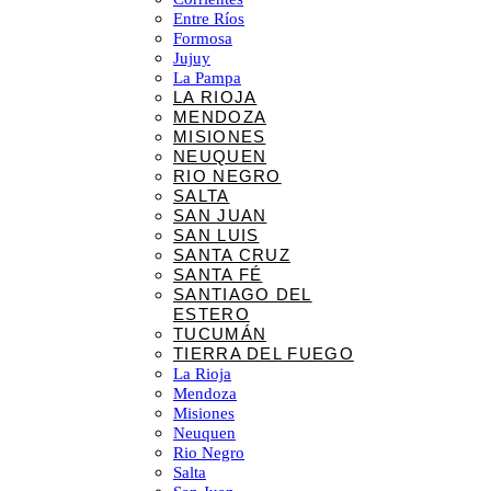
Entre Ríos
Formosa
Jujuy
La Pampa
LA RIOJA
MENDOZA
MISIONES
NEUQUEN
RIO NEGRO
SALTA
SAN JUAN
SAN LUIS
SANTA CRUZ
SANTA FÉ
SANTIAGO DEL
ESTERO
TUCUMÁN
TIERRA DEL FUEGO
La Rioja
Mendoza
Misiones
Neuquen
Rio Negro
Salta