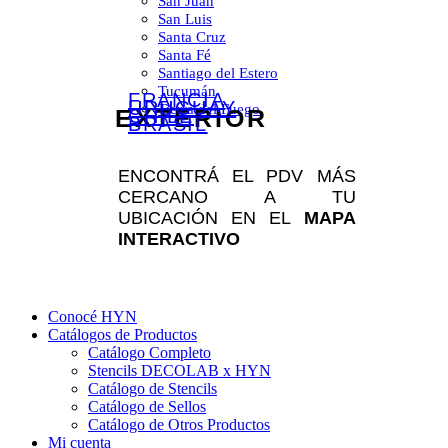
San Juan
San Luis
Santa Cruz
Santa Fé
Santiago del Estero
Tucumán
FRANCIA
URUGUAY
Tierra del Fuego
EXTERIOR
CHILE
BRASIL
ENCONTRÁ EL PDV MÁS
CERCANO A TU
UBICACIÓN EN EL
MAPA
INTERACTIVO
Conocé HYN
Catálogos de Productos
Catálogo Completo
Stencils DECOLAB x HYN
Catálogo de Stencils
Catálogo de Sellos
Catálogo de Otros Productos
Mi cuenta