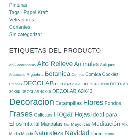
Pinturas
Tags - Papel Kraft
Veteadores
Cortantes
Sin categorizar
ETIQUETAS DEL PRODUCTO
Alto Relieve
Animales
Apliques
ABC
Abecedarios
Botanica
Cookies
Comida
Argentina
Comics
Arabescos
DECOLAB
DECOLAB
Coronas
DECOLAB 20X20
DECOLAB 30X30
DECOLAB 60X43
30X60
DECOLAB 40X40
Decoracion
Flores
Estampillas
Fondos
Frases
Hogar
Hojas
Ideal para
Galletitas
Ellos
Meditación
Infantil
Mandalas
Mayolicas
Mix
Mar
Navidad
Naturaleza
Pared
Media
Mundo
Plumas