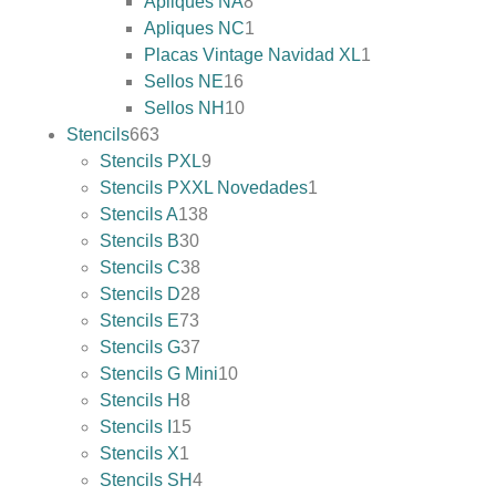
Apliques NA
8
Apliques NC
1
Placas Vintage Navidad XL
1
Sellos NE
16
Sellos NH
10
Stencils
663
Stencils PXL
9
Stencils PXXL Novedades
1
Stencils A
138
Stencils B
30
Stencils C
38
Stencils D
28
Stencils E
73
Stencils G
37
Stencils G Mini
10
Stencils H
8
Stencils I
15
Stencils X
1
Stencils SH
4