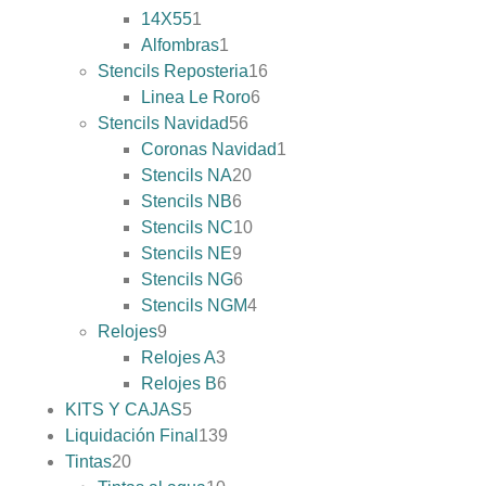
14X55
1
Alfombras
1
Stencils Reposteria
16
Linea Le Roro
6
Stencils Navidad
56
Coronas Navidad
1
Stencils NA
20
Stencils NB
6
Stencils NC
10
Stencils NE
9
Stencils NG
6
Stencils NGM
4
Relojes
9
Relojes A
3
Relojes B
6
KITS Y CAJAS
5
Liquidación Final
139
Tintas
20