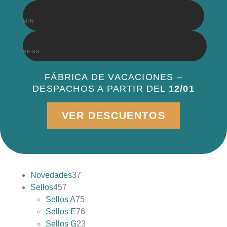
MIN
SEGS
FÁBRICA DE VACACIONES –
DESPACHOS A PARTIR DEL
12/01
VER DESCUENTOS
Novedades
37
Sellos
457
Sellos A
75
Sellos E
76
Sellos G
23