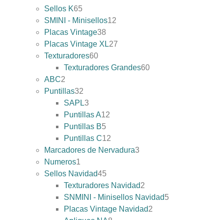
Sellos K
65
SMINI - Minisellos
12
Placas Vintage
38
Placas Vintage XL
27
Texturadores
60
Texturadores Grandes
60
ABC
2
Puntillas
32
SAPL
3
Puntillas A
12
Puntillas B
5
Puntillas C
12
Marcadores de Nervadura
3
Numeros
1
Sellos Navidad
45
Texturadores Navidad
2
SNMINI - Minisellos Navidad
5
Placas Vintage Navidad
2