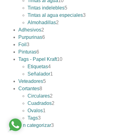
Tintas al agua
10
Tintas indelebles
5
Tintas al agua especiales
3
Almohadillas
2
Adhesivos
2
Purpurinas
6
Foil
3
Pinturas
6
Tags - Papel Kraft
10
Etiquetas
4
Señalador
1
Veteadores
5
Cortantes
8
Circulares
2
Cuadrados
2
Ovalos
1
Tags
3
Sin categorizar
3