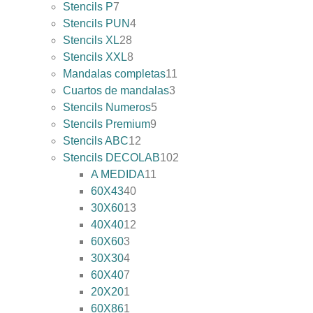
Stencils P
7
Stencils PUN
4
Stencils XL
28
Stencils XXL
8
Mandalas completas
11
Cuartos de mandalas
3
Stencils Numeros
5
Stencils Premium
9
Stencils ABC
12
Stencils DECOLAB
102
A MEDIDA
11
60X43
40
30X60
13
40X40
12
60X60
3
30X30
4
60X40
7
20X20
1
60X86
1