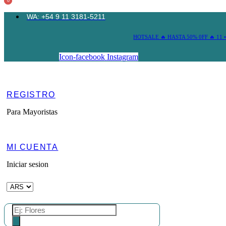
0
0
Ir
al
WA: +54 9 11 3181-5211
contenido
HOTSALE 🔥 HASTA 50% 0FF 🔥 11 •
Icon-facebook
Instagram
REGISTRO
Para Mayoristas
MI CUENTA
Iniciar sesion
Búsqueda
de