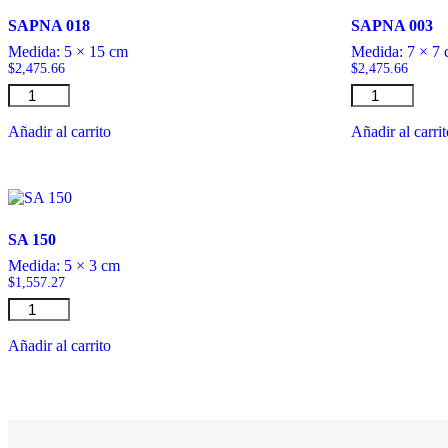
SAPNA 018
SAPNA 003
Medida:
5 × 15 cm
Medida:
7 × 7
$
2,475.66
$
2,475.66
SAPNA
SAPNA
018
003
cantidad
cantidad
Añadir al carrito
Añadir al carri
SA 150
Medida:
5 × 3 cm
$
1,557.27
SA
150
cantidad
Añadir al carrito