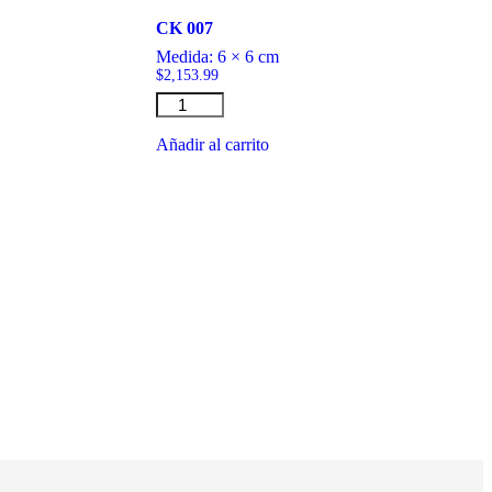
CK 007
Medida:
6 × 6 cm
$
2,153.99
CK
007
cantidad
Añadir al carrito