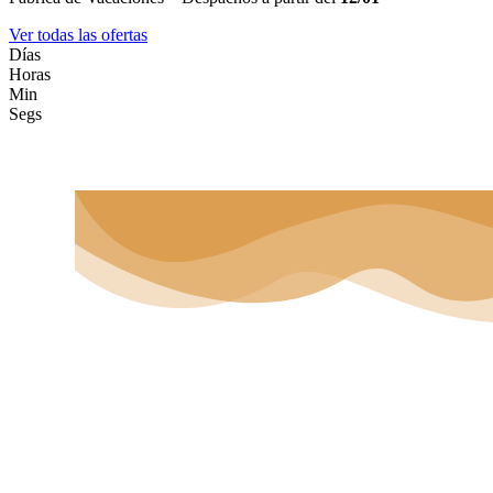
Ver todas las ofertas
Días
Horas
Min
Segs