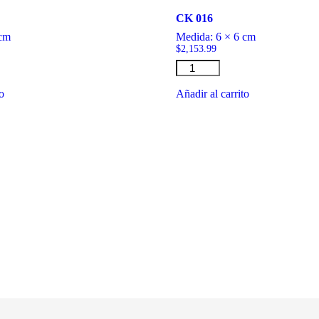
CK 016
 cm
Medida:
6 × 6 cm
$
2,153.99
CK
016
cantidad
to
Añadir al carrito