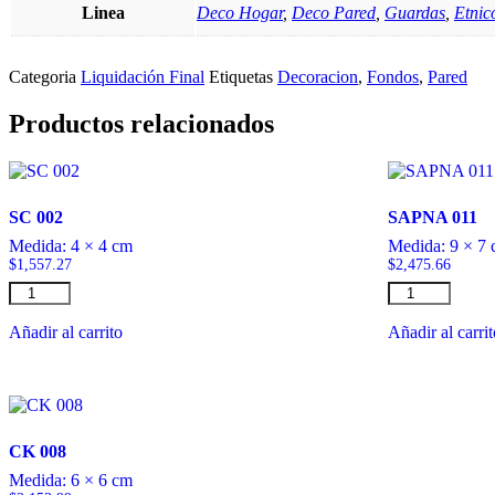
Linea
Deco Hogar
,
Deco Pared
,
Guardas
,
Etnic
Categoria
Liquidación Final
Etiquetas
Decoracion
,
Fondos
,
Pared
Productos relacionados
SC 002
SAPNA 011
Medida:
4 × 4 cm
Medida:
9 × 7
$
1,557.27
$
2,475.66
SC
SAPNA
002
011
cantidad
cantidad
Añadir al carrito
Añadir al carri
CK 008
Medida:
6 × 6 cm