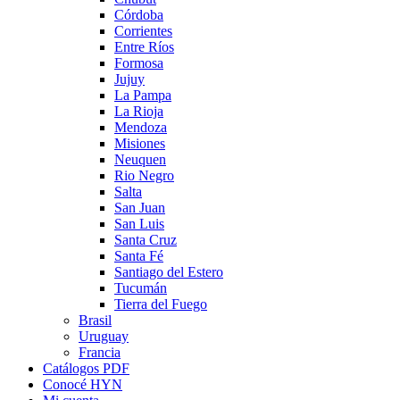
Córdoba
Corrientes
Entre Ríos
Formosa
Jujuy
La Pampa
La Rioja
Mendoza
Misiones
Neuquen
Rio Negro
Salta
San Juan
San Luis
Santa Cruz
Santa Fé
Santiago del Estero
Tucumán
Tierra del Fuego
Brasil
Uruguay
Francia
Catálogos PDF
Conocé HYN