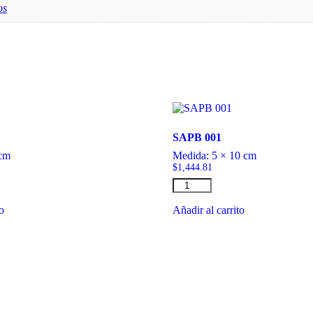
os
SAPB 001
 cm
Medida:
5 × 10 cm
$
1,444.81
SAPB
001
cantidad
to
Añadir al carrito