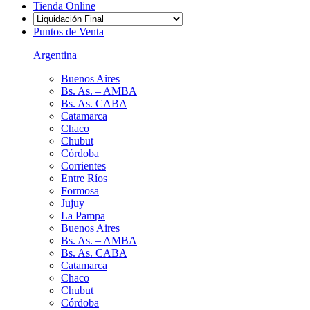
Tienda Online
Puntos de Venta
Argentina
Buenos Aires
Bs. As. – AMBA
Bs. As. CABA
Catamarca
Chaco
Chubut
Córdoba
Corrientes
Entre Ríos
Formosa
Jujuy
La Pampa
Buenos Aires
Bs. As. – AMBA
Bs. As. CABA
Catamarca
Chaco
Chubut
Córdoba