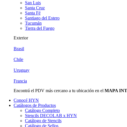
San Luis
Santa Cruz
Santa Fé
Santiago del Estero
Tucumán
Tierra del Fuego
Exterior
Brasil
Chile
Uruguay
Francia
Encontrá el PDV más cercano a tu ubicación en el
MAPA IN
Conocé HYN
Catálogos de Productos
Catálogo Completo
Stencils DECOLAB x HYN
Catálogo de Stencils
Catálogo de Sellos