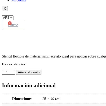
Mi cuenta
X
0
Carrito
Stencil flexible de material simil acetato ideal para aplicar sobre cual
Hay existencias
STFD
Añadir al carrito
B
002
cantidad
Información adicional
Dimensiones
10 × 40 cm