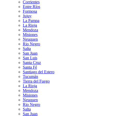
Corrientes
Entre Ríos
Formosa
Jujuy
La Pampa
La Rioja
Mendoza
Misiones
Neuquen
Rio Negro
Salta
San Juan
San Luis
Santa Cruz
Santa Fé
Santiago del Estero
Tucumán
Tierra del Fuego
La Rioja
Mendoza
Misiones
Neuquen
Rio Negro
Salta
San Juan