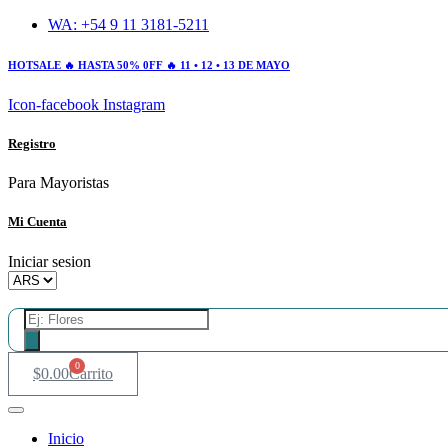
Ir
WA: +54 9 11 3181-5211
al
contenido
HOTSALE 🔥 HASTA 50% 0FF 🔥 11 • 12 • 13 DE MAYO
Icon-facebook
Instagram
Registro
Para Mayoristas
Mi Cuenta
Iniciar sesion
Búsqueda
de
productos
0
$
0.00
Carrito
Inicio