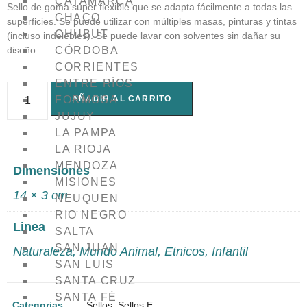
CATAMARCA
Sello de goma súper flexible que se adapta fácilmente a todas las
CHACO
superficies. Se puede utilizar con múltiples masas, pinturas y tintas
CHUBUT
(incluso indelebles). Se puede lavar con solventes sin dañar su
CÓRDOBA
diseño.
CORRIENTES
ENTRE RÍOS
AÑADIR AL CARRITO
FORMOSA
JUJUY
LA PAMPA
LA RIOJA
MENDOZA
Dimensiones
MISIONES
14 × 3 cm
NEUQUEN
RIO NEGRO
Linea
SALTA
SAN JUAN
Naturaleza
,
Mundo Animal
,
Etnicos
,
Infantil
SAN LUIS
SANTA CRUZ
SANTA FÉ
Categorias
Sellos
,
Sellos E