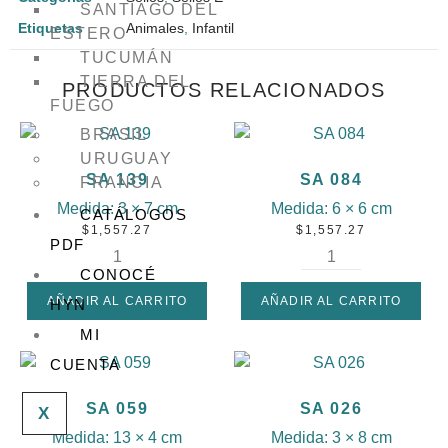
SANTIAGO DEL
Etiquetas
Animales
,
Infantil
ESTERO
TUCUMÁN
TIERRA DEL
PRODUCTOS RELACIONADOS
FUEGO
BRASIL
URUGUAY
SA 139
SA 084
FRANCIA
Medida:
3 × 7 cm
Medida:
6 × 6 cm
CATÁLOGOS
$
1,557.27
$
1,557.27
PDF
CONOCÉ
AÑADIR AL CARRITO
AÑADIR AL CARRITO
HYN
MI
CUENTA
SA 059
SA 026
X
Medida:
13 × 4 cm
Medida:
3 × 8 cm