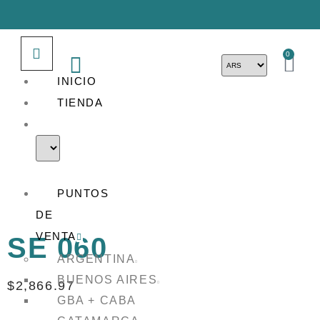
0
INICIO
TIENDA
PUNTOS
DE
VENTA
SE 060
ARGENTINA
BUENOS AIRES
$
2,866.97
GBA + CABA