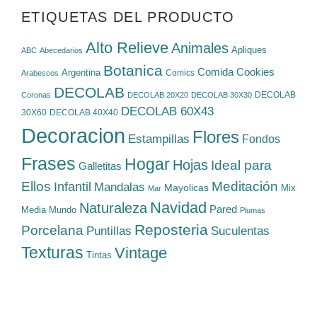
ETIQUETAS DEL PRODUCTO
Alto Relieve
Animales
Apliques
ABC
Abecedarios
Botanica
Cookies
Comida
Argentina
Comics
Arabescos
DECOLAB
DECOLAB
Coronas
DECOLAB 20X20
DECOLAB 30X30
DECOLAB 60X43
30X60
DECOLAB 40X40
Decoracion
Flores
Estampillas
Fondos
Frases
Hogar
Hojas
Ideal para
Galletitas
Ellos
Meditación
Infantil
Mandalas
Mayolicas
Mix
Mar
Navidad
Naturaleza
Pared
Media
Mundo
Plumas
Reposteria
Porcelana
Suculentas
Puntillas
Texturas
Vintage
Tintas