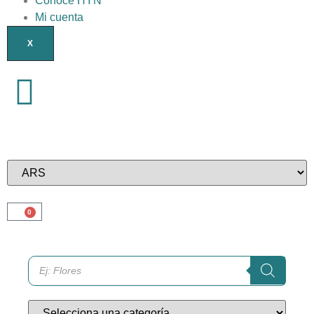
Conocé HYN
Mi cuenta
X
0