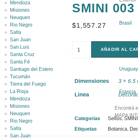
Mendoza
SMINI 003
Misiones
Neuquen
Brasil
$
1,557.27
Rio Negro
Salta
San Juan
Chile
San Luis
AÑADIR AL CA
Santa Cruz
Santa Fé
Uruguay
Santiago del Estero
Tucumán
Dimensiones
3 × 6.5
Tierra del Fuego
La Rioja
Francia
Linea
Decorac
Mendoza
Misiones
Encontrá e
Neuquen
MAPA IN
Categorias
Sellos
,
SMINI 
Rio Negro
Salta
Etiquetas
Botanica
,
Dec
San Juan