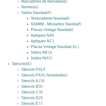
Marcadores de Nervadura
3
Numeros
1
Sellos Navidad
45
Texturadores Navidad
2
SNMINI - Minisellos Navidad
5
Placas Vintage Navidad
2
Apliques NA
8
Apliques NC
1
Placas Vintage Navidad XL
1
Sellos NE
16
Sellos NH
10
Stencils
662
Stencils PXL
9
Stencils PXXL Novedades
1
Stencils A
138
Stencils B
30
Stencils C
38
Stencils D
28
Stencils E
73