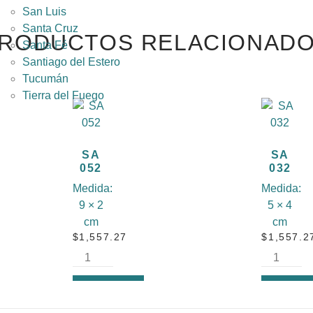
San Luis
Santa Cruz
RODUCTOS RELACIONAD
Santa Fé
Santiago del Estero
Tucumán
Tierra del Fuego
SA
SA
052
032
Medida:
Medida:
9 × 2
5 × 4
cm
cm
$
1,557.27
$
1,557.2
AÑADIR
AÑADI
AL
AL