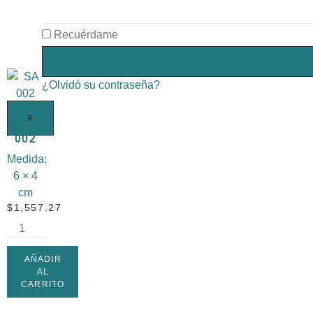
CARRITO
Recuérdame
¿Olvidó su contraseña?
X
SA
002
Medida:
6 × 4
cm
$
1,557.27
AÑADIR
AL
CARRITO