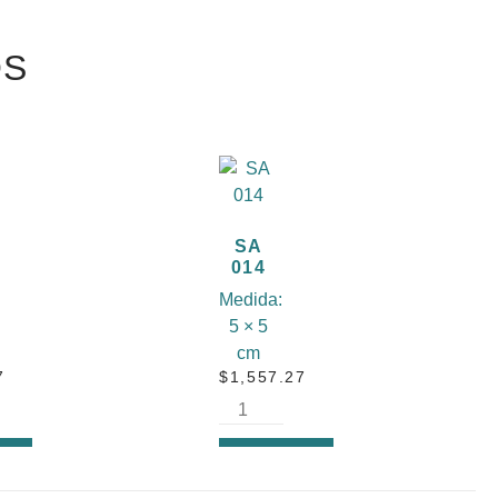
OS
SA
014
Medida:
5 × 5
cm
7
$
1,557.27
R
AÑADIR
AL