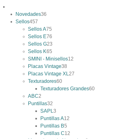
Novedades
36
Sellos
457
Sellos A
75
Sellos E
76
Sellos G
23
Sellos K
65
SMINI - Minisellos
12
Placas Vintage
38
Placas Vintage XL
27
Texturadores
60
Texturadores Grandes
60
ABC
2
Puntillas
32
SAPL
3
Puntillas A
12
Puntillas B
5
Puntillas C
12