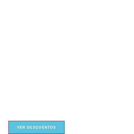
Días
s
Min
VER DESCUENTOS