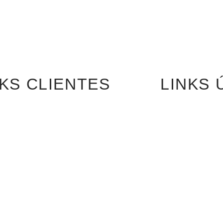
NKS CLIENTES
LINKS 
Acceso Clientes
Mapa
Registro Mayorista
Catálogos PDF
Conoc