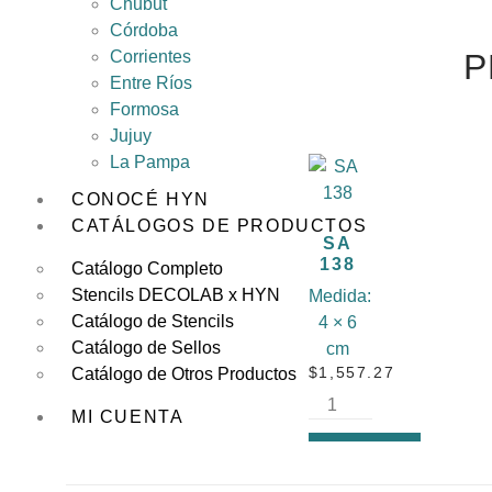
Chubut
Córdoba
Corrientes
P
Entre Ríos
Formosa
Jujuy
La Pampa
CONOCÉ HYN
CATÁLOGOS DE PRODUCTOS
SA
138
Catálogo Completo
Stencils DECOLAB x HYN
Medida:
Catálogo de Stencils
4 × 6
Catálogo de Sellos
cm
Catálogo de Otros Productos
$
1,557.27
MI CUENTA
AÑADIR
AL