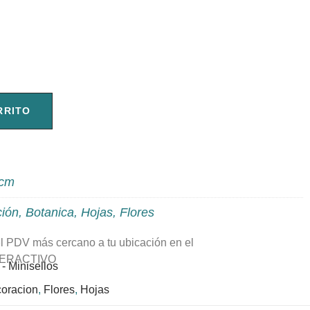
RRITO
 cm
ión
,
Botanica
,
Hojas
,
Flores
l PDV más cercano a tu ubicación en el
TERACTIVO
- Minisellos
oracion
,
Flores
,
Hojas