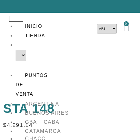
0
INICIO
TIENDA
PUNTOS
DE
VENTA
ARGENTINA
STA 148
BUENOS AIRES
GBA + CABA
$
4,291.14
CATAMARCA
CHACO