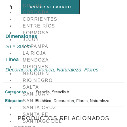
CHUBUT
AÑADIR AL CARRITO
CÓRDOBA
CORRIENTES
ENTRE RÍOS
FORMOSA
Dimensiones
JUJUY
20 × 30 cm
LA PAMPA
LA RIOJA
Linea
MENDOZA
MISIONES
Decoración
,
Botanica
,
Naturaleza
,
Flores
NEUQUEN
RIO NEGRO
SALTA
Categorias
Stencils
,
Stencils A
SAN JUAN
SAN LUIS
Etiquetas
Botanica
,
Decoracion
,
Flores
,
Naturaleza
SANTA CRUZ
SANTA FÉ
PRODUCTOS RELACIONADOS
SANTIAGO DEL