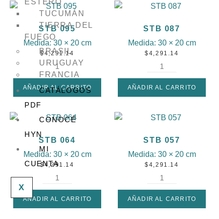
ESTERO
TUCUMÁN
TIERRA DEL
STB 095
STB 087
FUEGO
Medida:
30 × 20 cm
Medida:
30 × 20 cm
BRASIL
$
4,291.14
$
4,291.14
URUGUAY
FRANCIA
AÑADIR AL CARRITO
AÑADIR AL CARRITO
CATÁLOGOS
PDF
CONOCÉ
HYN
STB 064
STB 057
MI
Medida:
30 × 20 cm
Medida:
30 × 20 cm
CUENTA
$
4,291.14
$
4,291.14
X
AÑADIR AL CARRITO
AÑADIR AL CARRITO