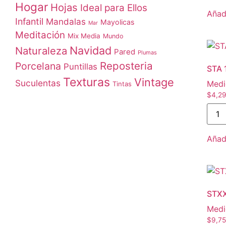
Hogar
Hojas
Ideal para Ellos
Añadi
Infantil
Mandalas
Mayolicas
Mar
Meditación
Mix Media
Mundo
Navidad
Naturaleza
Pared
Plumas
Reposteria
Porcelana
Puntillas
STA 
Texturas
Vintage
Suculentas
Medi
Tintas
$
4,29
Añadi
STXX
Medi
$
9,75