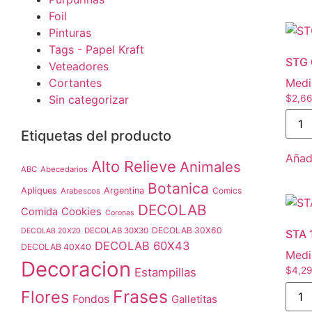
Foil
Pinturas
Tags - Papel Kraft
STG 
Veteadores
Cortantes
Medi
Sin categorizar
$
2,6
Etiquetas del producto
Añadi
Alto Relieve
Animales
ABC
Abecedarios
Botanica
Apliques
Argentina
Comics
Arabescos
DECOLAB
Comida
Cookies
Coronas
DECOLAB 30X60
DECOLAB 30X30
DECOLAB 20X20
STA 
DECOLAB 60X43
DECOLAB 40X40
Medi
Decoracion
$
4,29
Estampillas
Frases
Flores
Fondos
Galletitas