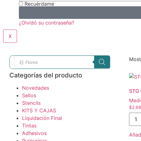
Recuérdame
¿Olvidó su contraseña?
X
Most
Categorías del producto
Novedades
STG 
Sellos
Medi
Stencils
$
2,6
KITS Y CAJAS
Liquidación Final
Tintas
Adhesivos
Añadi
Purpurinas