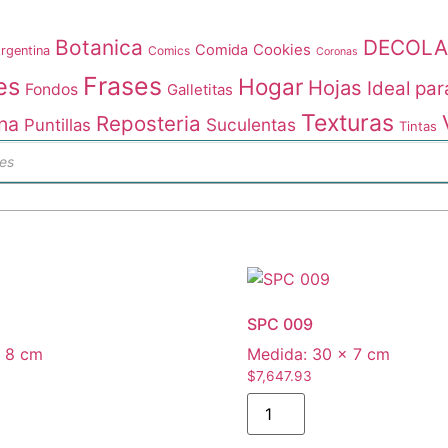
Botanica
DECOLA
Comida
Cookies
rgentina
Comics
Coronas
Frases
es
Hogar
Hojas
Ideal par
Fondos
Galletitas
Texturas
Reposteria
na
Suculentas
Puntillas
Tintas
da
tos
SPC 009
 8 cm
Medida:
30 × 7 cm
$
7,647.93
SPC
009
cantidad