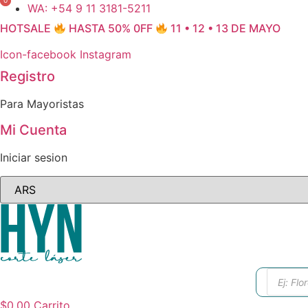
0
0
Ir
WA: +54 9 11 3181-5211
al
HOTSALE
HASTA 50% 0FF
11 • 12 • 13 DE MAYO
contenido
Icon-facebook
Instagram
Registro
Para Mayoristas
Mi Cuenta
Iniciar sesion
Búsque
de
produc
$
0.00
Carrito