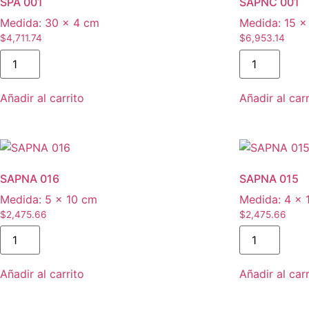
SPA 001
SAPNC 001
Medida:
30 × 4 cm
Medida:
15 ×
$
4,711.74
$
6,953.14
SPA
SAPNC
001
001
cantidad
cantidad
Añadir al carrito
Añadir al carr
SAPNA 016
SAPNA 015
Medida:
5 × 10 cm
Medida:
4 × 
$
2,475.66
$
2,475.66
SAPNA
SAPNA
016
015
cantidad
cantidad
Añadir al carrito
Añadir al carr