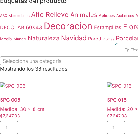
Etiquetas del producto
Alto Relieve
Animales
Apliques
A
ABC
Abecedarios
Arabescos
Decoracion
Flor
DECOLAB 60X43
Estampillas
Navidad
Naturaleza
Porcela
Pared
Media
Mundo
Plumas
Búsque
de
produc
Selecciona una categoría
Ordenado
Mostrando los 36 resultados
por
los
últimos
SPC 006
SPC 016
Medida:
30 × 8 cm
Medida:
20 ×
$
7,647.93
$
7,647.93
SPC
SPC
006
016
cantidad
cantidad