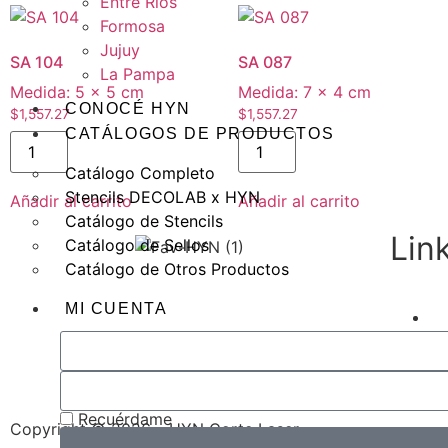
Entre Ríos
Formosa
Jujuy
SA 104
SA 087
La Pampa
Medida:
5 × 5 cm
Medida:
7 × 4 cm
CONOCÉ HYN
$
1,557.27
$
1,557.27
CATÁLOGOS DE PRODUCTOS
Catálogo Completo
Stencils DECOLAB x HYN
Añadir al carrito
Añadir al carrito
Catálogo de Stencils
Lin
Catálogo de Sellos
Catálogo de Otros Productos
MI CUENTA
Recuérdame
Copyright © 2026 – HYN Corte Laser