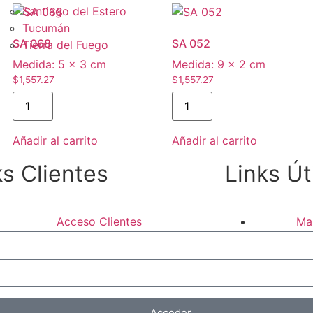
Santiago del Estero
Tucumán
SA 068
SA 052
Tierra del Fuego
Medida:
5 × 3 cm
Medida:
9 × 2 cm
$
1,557.27
$
1,557.27
Añadir al carrito
Añadir al carrito
ks Clientes
Links Út
Acceso Clientes
Ma
Registro Mayorista
Catálogos PDF
Con
Acceder