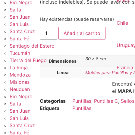
Brasil
(incluso indelebles). Se puede lavar con s
Rio Negro
Salta
San Juan
Hay existencias (puede reservarse)
Chile
San Luis
Santa Cruz
Añadir al carrito
Santa Fé
Urugua
Santiago del Estero
Tucumán
30 × 8 cm
Tierra del Fuego
Dimensiones
La Rioja
Francia
Linea
Moldes para Puntillas y 
Mendoza
Misiones
Encontrá 
Neuquen
el
MAPA 
Rio Negro
Categorias
Puntillas
,
Puntillas C
,
Sellos
Salta
Etiqueta
Puntillas
San Juan
San Luis
Santa Cruz
Santa Fé