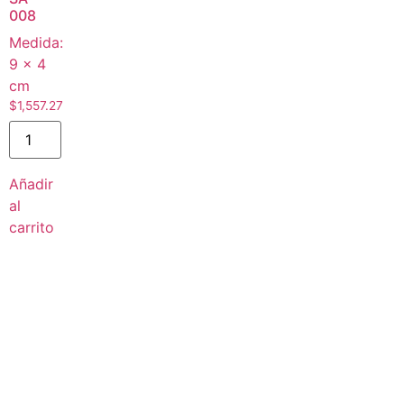
008
Medida:
9 × 4
cm
$
1,557.27
Añadir
al
carrito