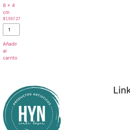
8 × 4
cm
$
1,557.27
Añadir
al
carrito
Lin