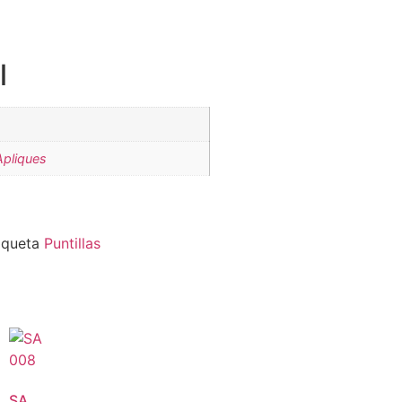
l
Apliques
iqueta
Puntillas
SA