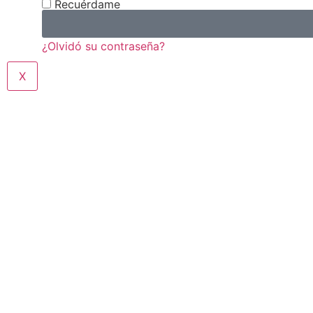
Recuérdame
¿Olvidó su contraseña?
X