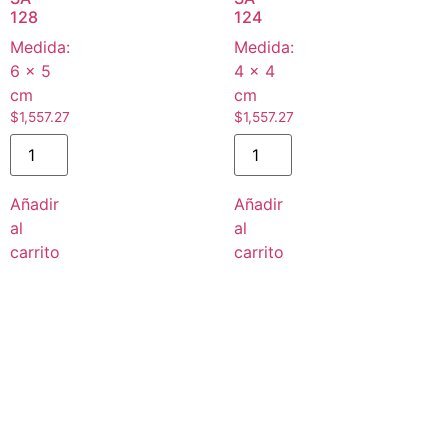
128
124
Medida:
Medida:
6 × 5
4 × 4
cm
cm
$
1,557.27
$
1,557.27
Añadir
Añadir
al
al
carrito
carrito