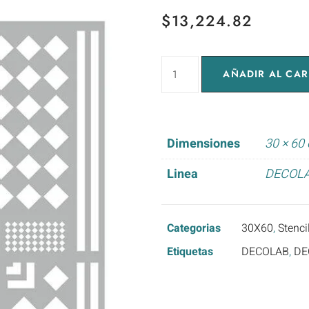
$
13,224.82
AÑADIR AL CAR
Dimensiones
30 × 60
Linea
DECOL
Categorias
30X60
,
Stenci
Etiquetas
DECOLAB
,
DE