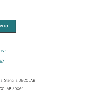
RITO
 cm
AB
ls
,
Stencils DECOLAB
COLAB 30X60