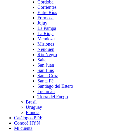
Córdoba
Corrientes
Entre Ríos
Formosa
Jujuy
La Pampa
La Rioja
Mendoza
Misiones
Neuquen
Rio Negro
Salta
San Juan
San Luis
Santa Cruz
Santa Fé
Santiago del Estero
Tucumán
Tierra del Fuego
Brasil
Uruguay
Francia
Catálogos PDF
Conocé HYN
Mi cuenta