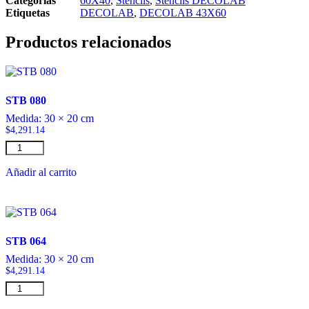
Categorias
60X40
,
Stencils
,
Stencils DECOLAB
Etiquetas
DECOLAB
,
DECOLAB 43X60
Productos relacionados
STB 080
Medida:
30 × 20 cm
$
4,291.14
STB
080
cantidad
Añadir al carrito
STB 064
Medida:
30 × 20 cm
$
4,291.14
STB
064