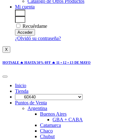
Catálogo de Otros Productos
Mi cuenta
Recuérdame
Acceder
¿Olvidó su contraseña?
X
HOTSALE 🔥 HASTA 50% 0FF 🔥 11 • 12 • 13 DE MAYO
Inicio
Tienda
Puntos de Venta
Argentina
Buenos Aires
GBA + CABA
Catamarca
Chaco
Chubut