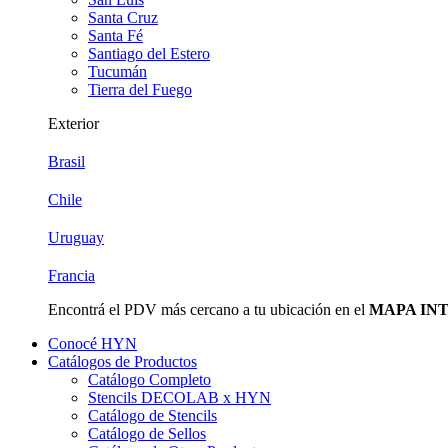
Santa Cruz
Santa Fé
Santiago del Estero
Tucumán
Tierra del Fuego
Exterior
Brasil
Chile
Uruguay
Francia
Encontrá el PDV más cercano a tu ubicación en el
MAPA IN
Conocé HYN
Catálogos de Productos
Catálogo Completo
Stencils DECOLAB x HYN
Catálogo de Stencils
Catálogo de Sellos