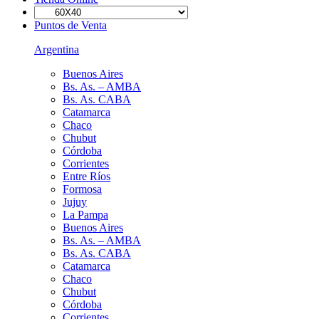
Puntos de Venta
Argentina
Buenos Aires
Bs. As. – AMBA
Bs. As. CABA
Catamarca
Chaco
Chubut
Córdoba
Corrientes
Entre Ríos
Formosa
Jujuy
La Pampa
Buenos Aires
Bs. As. – AMBA
Bs. As. CABA
Catamarca
Chaco
Chubut
Córdoba
Corrientes