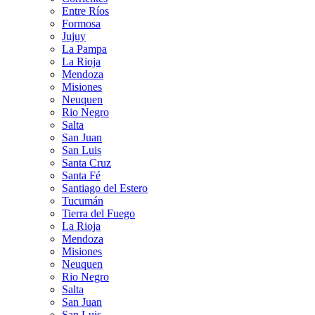
Entre Ríos
Formosa
Jujuy
La Pampa
La Rioja
Mendoza
Misiones
Neuquen
Rio Negro
Salta
San Juan
San Luis
Santa Cruz
Santa Fé
Santiago del Estero
Tucumán
Tierra del Fuego
La Rioja
Mendoza
Misiones
Neuquen
Rio Negro
Salta
San Juan
San Luis