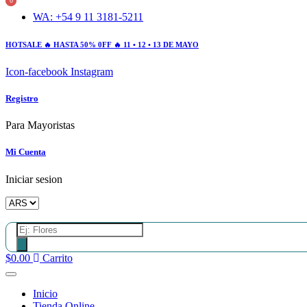
0
0
Ir
WA: +54 9 11 3181-5211
al
contenido
HOTSALE 🔥 HASTA 50% 0FF 🔥 11 • 12 • 13 DE MAYO
Icon-facebook
Instagram
Registro
Para Mayoristas
Mi Cuenta
Iniciar sesion
Búsqueda
de
productos
$
0.00
Carrito
Inicio
Tienda Online