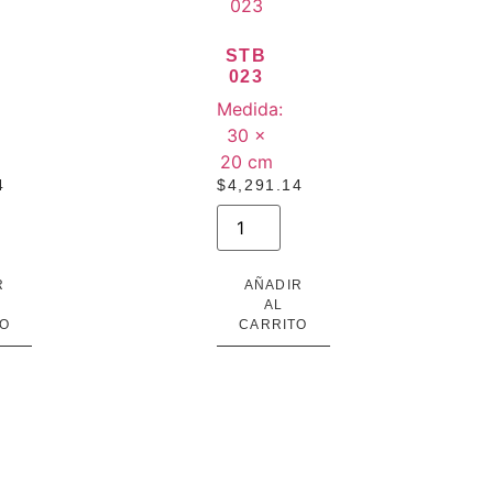
STB
023
Medida:
30 ×
20 cm
4
$
4,291.14
R
AÑADIR
AL
O
CARRITO