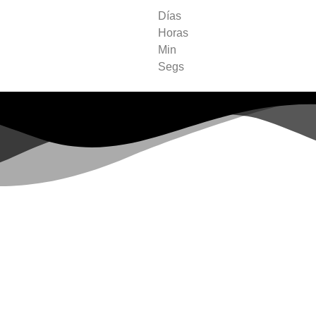
Días
Horas
Min
Segs