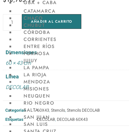
$
18,785.73
GBA + CABA
CATAMARCA
CHACO
AÑADIR AL CARRITO
CHUBUT
CÓRDOBA
CORRIENTES
ENTRE RÍOS
Dimensiones
FORMOSA
JUJUY
60 × 43 cm
LA PAMPA
LA RIOJA
Linea
MENDOZA
DECOLAB
MISIONES
NEUQUEN
RIO NEGRO
SALTA
Categorias
60X43
,
Stencils
,
Stencils DECOLAB
SAN JUAN
Etiquetas
DECOLAB
,
DECOLAB 60X43
SAN LUIS
SANTA CRUZ