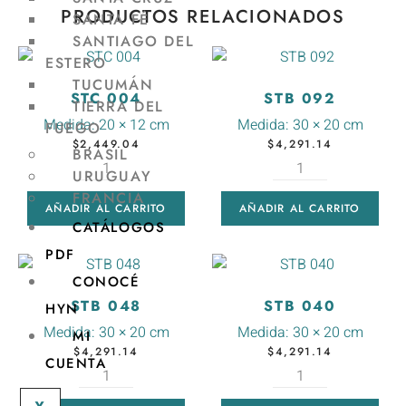
PRODUCTOS RELACIONADOS
SANTA FÉ
SANTIAGO DEL
ESTERO
TUCUMÁN
STC 004
STB 092
TIERRA DEL
Medida:
20 × 12 cm
Medida:
30 × 20 cm
FUEGO
$
2,449.04
$
4,291.14
BRASIL
URUGUAY
FRANCIA
AÑADIR AL CARRITO
AÑADIR AL CARRITO
CATÁLOGOS
PDF
CONOCÉ
STB 048
STB 040
HYN
Medida:
30 × 20 cm
Medida:
30 × 20 cm
MI
$
4,291.14
$
4,291.14
CUENTA