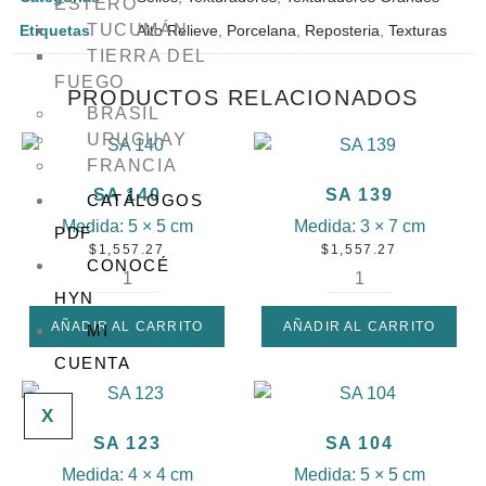
ESTERO
TUCUMÁN
Etiquetas
Alto Relieve
,
Porcelana
,
Reposteria
,
Texturas
TIERRA DEL
FUEGO
PRODUCTOS RELACIONADOS
BRASIL
URUGUAY
FRANCIA
SA 140
SA 139
CATÁLOGOS
Medida:
5 × 5 cm
Medida:
3 × 7 cm
PDF
$
1,557.27
$
1,557.27
CONOCÉ
HYN
AÑADIR AL CARRITO
AÑADIR AL CARRITO
MI
CUENTA
X
SA 123
SA 104
Medida:
4 × 4 cm
Medida:
5 × 5 cm