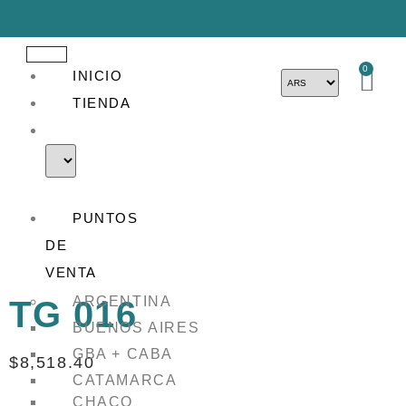
0
INICIO
TIENDA
PUNTOS
DE
VENTA
ARGENTINA
TG 016
BUENOS AIRES
GBA + CABA
$
8,518.40
CATAMARCA
CHACO