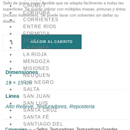
Sello de goma súper flexible que se adapta fácilmente a todas las
CHUBUT
superficies. Se puede utilizar con múltiples masas, pinturas y tintas
CÓRDOBA
(incluso indelebles). Se puede lavar con solventes sin dañar su
CORRIENTES
diseño.
ENTRE RÍOS
FORMOSA
JUJUY
AÑADIR AL CARRITO
LA PAMPA
LA RIOJA
MENDOZA
MISIONES
Dimensiones
NEUQUEN
15 × 15 cm
RIO NEGRO
SALTA
Linea
SAN JUAN
SAN LUIS
Alto Relieve
,
Texturadores
,
Reposteria
SANTA CRUZ
SANTA FÉ
SANTIAGO DEL
Categorias
Sellos
,
Texturadores
,
Texturadores Grandes