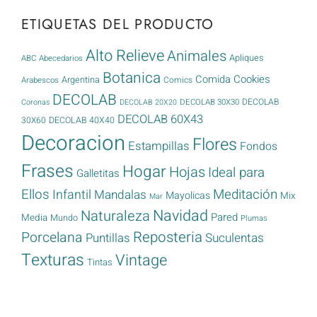
ETIQUETAS DEL PRODUCTO
Alto Relieve
Animales
Apliques
ABC
Abecedarios
Botanica
Cookies
Comida
Argentina
Comics
Arabescos
DECOLAB
DECOLAB
DECOLAB 30X30
Coronas
DECOLAB 20X20
DECOLAB 60X43
30X60
DECOLAB 40X40
Decoracion
Flores
Estampillas
Fondos
Frases
Hogar
Hojas
Ideal para
Galletitas
Ellos
Meditación
Infantil
Mandalas
Mayolicas
Mix
Mar
Navidad
Naturaleza
Pared
Media
Mundo
Plumas
Reposteria
Porcelana
Puntillas
Suculentas
Texturas
Vintage
Tintas