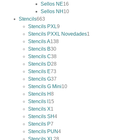
Sellos NE
16
Sellos NH
10
Stencils
663
Stencils PXL
9
Stencils PXXL Novedades
1
Stencils A
138
Stencils B
30
Stencils C
38
Stencils D
28
Stencils E
73
Stencils G
37
Stencils G Mini
10
Stencils H
8
Stencils I
15
Stencils X
1
Stencils SH
4
Stencils P
7
Stencils PUN
4
Stencils XL
28