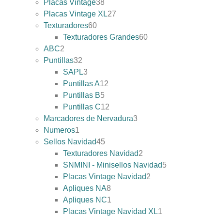
Placas Vintage
38
Placas Vintage XL
27
Texturadores
60
Texturadores Grandes
60
ABC
2
Puntillas
32
SAPL
3
Puntillas A
12
Puntillas B
5
Puntillas C
12
Marcadores de Nervadura
3
Numeros
1
Sellos Navidad
45
Texturadores Navidad
2
SNMINI - Minisellos Navidad
5
Placas Vintage Navidad
2
Apliques NA
8
Apliques NC
1
Placas Vintage Navidad XL
1