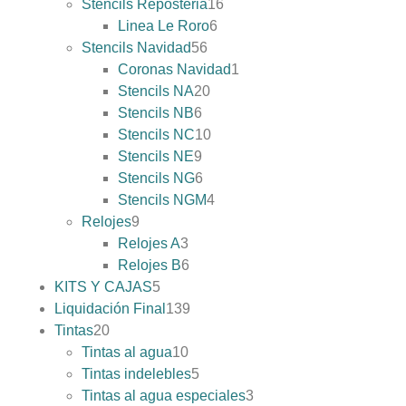
Stencils Reposteria
16
Linea Le Roro
6
Stencils Navidad
56
Coronas Navidad
1
Stencils NA
20
Stencils NB
6
Stencils NC
10
Stencils NE
9
Stencils NG
6
Stencils NGM
4
Relojes
9
Relojes A
3
Relojes B
6
KITS Y CAJAS
5
Liquidación Final
139
Tintas
20
Tintas al agua
10
Tintas indelebles
5
Tintas al agua especiales
3