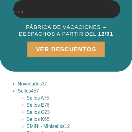
SEGS
FÁBRICA DE VACACIONES –
DESPACHOS A PARTIR DEL
12/01
VER DESCUENTOS
Novedades
37
Sellos
457
Sellos A
75
Sellos E
76
Sellos G
23
Sellos K
65
SMINI - Minisellos
12