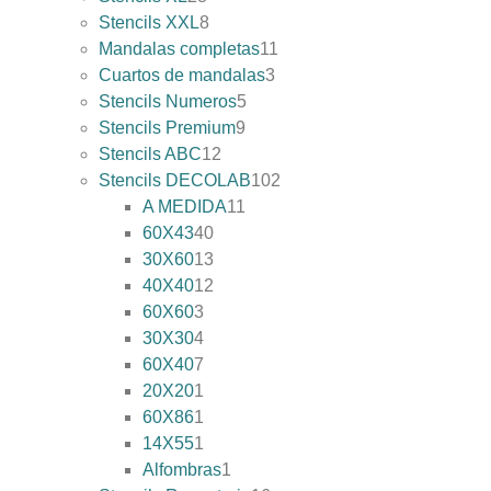
Stencils XXL
8
Mandalas completas
11
Cuartos de mandalas
3
Stencils Numeros
5
Stencils Premium
9
Stencils ABC
12
Stencils DECOLAB
102
A MEDIDA
11
60X43
40
30X60
13
40X40
12
60X60
3
30X30
4
60X40
7
20X20
1
60X86
1
14X55
1
Alfombras
1