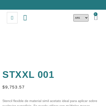
0
STXXL 001
$
9,753.57
Stencil flexible de material simil acetato ideal para aplicar sobre
cualquier superficie. Se puede utilizar con múltiples masas,