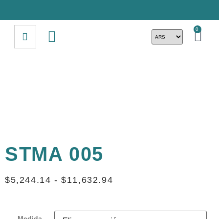
0
STMA 005
$
5,244.14
-
$
11,632.94
Medida