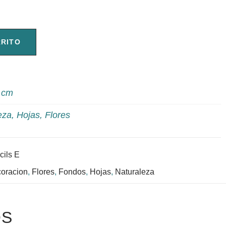
RRITO
 cm
eza
,
Hojas
,
Flores
cils E
oracion
,
Flores
,
Fondos
,
Hojas
,
Naturaleza
OS