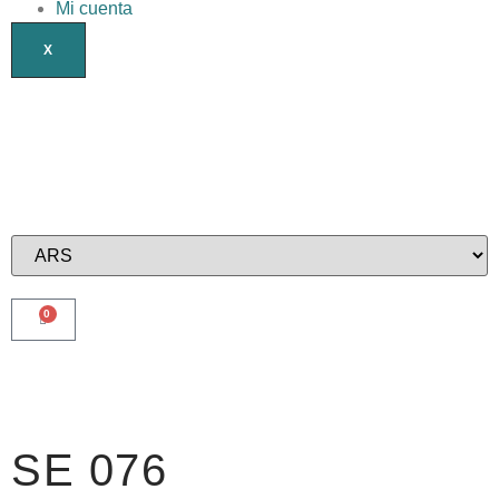
Mi cuenta
X
0
SE 076