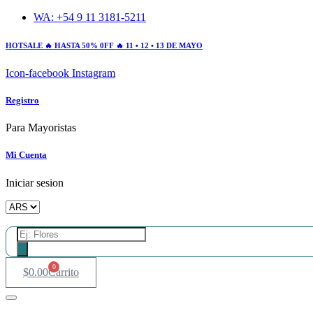
Ir
WA: +54 9 11 3181-5211
al
contenido
HOTSALE 🔥 HASTA 50% 0FF 🔥 11 • 12 • 13 DE MAYO
Icon-facebook
Instagram
Registro
Para Mayoristas
Mi Cuenta
Iniciar sesion
Búsqueda
de
productos
0
$
0.00
Carrito