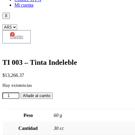
Mi cuenta
X
0
Carrito
TI 003 – Tinta Indeleble
$
13,266.37
Hay existencias
TI
Añadir al carrito
003
-
Tinta
Peso
60 g
Indeleble
cantidad
Cantidad
30 cc