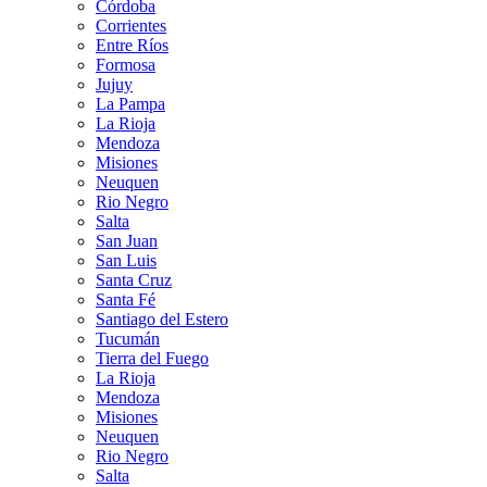
Córdoba
Corrientes
Entre Ríos
Formosa
Jujuy
La Pampa
La Rioja
Mendoza
Misiones
Neuquen
Rio Negro
Salta
San Juan
San Luis
Santa Cruz
Santa Fé
Santiago del Estero
Tucumán
Tierra del Fuego
La Rioja
Mendoza
Misiones
Neuquen
Rio Negro
Salta