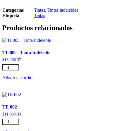
Categorias
Tintas
,
Tintas indelebles
Etiqueta
Tintas
Productos relacionados
TI 005 – Tinta Indeleble
$
13,266.37
TI
005
-
Añadir al carrito
Tinta
Indeleble
cantidad
TE 002
$
11,964.43
TE
002