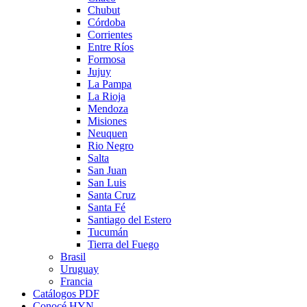
Chubut
Córdoba
Corrientes
Entre Ríos
Formosa
Jujuy
La Pampa
La Rioja
Mendoza
Misiones
Neuquen
Rio Negro
Salta
San Juan
San Luis
Santa Cruz
Santa Fé
Santiago del Estero
Tucumán
Tierra del Fuego
Brasil
Uruguay
Francia
Catálogos PDF
Conocé HYN