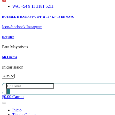
0
0
Ir
WA: +54 9 11 3181-5211
al
contenido
HOTSALE 🔥 HASTA 50% 0FF 🔥 11 • 12 • 13 DE MAYO
Icon-facebook
Instagram
Registro
Para Mayoristas
Mi Cuenta
Iniciar sesion
Búsqueda
de
productos
$
0.00
Carrito
Inicio
Tienda Online