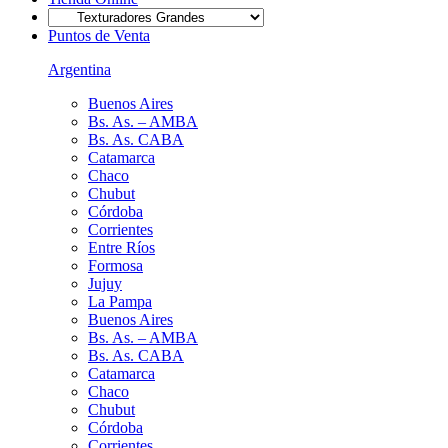
Puntos de Venta
Argentina
Buenos Aires
Bs. As. – AMBA
Bs. As. CABA
Catamarca
Chaco
Chubut
Córdoba
Corrientes
Entre Ríos
Formosa
Jujuy
La Pampa
Buenos Aires
Bs. As. – AMBA
Bs. As. CABA
Catamarca
Chaco
Chubut
Córdoba
Corrientes