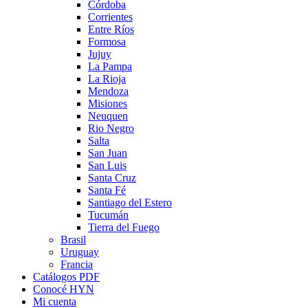
Córdoba
Corrientes
Entre Ríos
Formosa
Jujuy
La Pampa
La Rioja
Mendoza
Misiones
Neuquen
Rio Negro
Salta
San Juan
San Luis
Santa Cruz
Santa Fé
Santiago del Estero
Tucumán
Tierra del Fuego
Brasil
Uruguay
Francia
Catálogos PDF
Conocé HYN
Mi cuenta