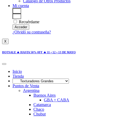
Catálogo de Otros Productos
Mi cuenta
Recuérdame
Acceder
¿Olvidó su contraseña?
X
HOTSALE 🔥 HASTA 50% 0FF 🔥 11 • 12 • 13 DE MAYO
Inicio
Tienda
Puntos de Venta
Argentina
Buenos Aires
GBA + CABA
Catamarca
Chaco
Chubut