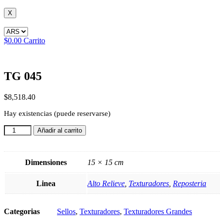
X
$
0.00
Carrito
TG 045
$
8,518.40
Hay existencias (puede reservarse)
TG
Añadir al carrito
045
cantidad
Dimensiones
15 × 15 cm
Linea
Alto Relieve
,
Texturadores
,
Reposteria
Categorias
Sellos
,
Texturadores
,
Texturadores Grandes