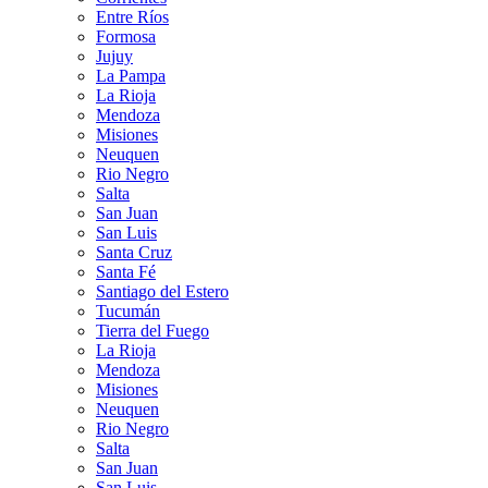
Entre Ríos
Formosa
Jujuy
La Pampa
La Rioja
Mendoza
Misiones
Neuquen
Rio Negro
Salta
San Juan
San Luis
Santa Cruz
Santa Fé
Santiago del Estero
Tucumán
Tierra del Fuego
La Rioja
Mendoza
Misiones
Neuquen
Rio Negro
Salta
San Juan
San Luis