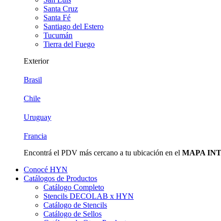
Santa Cruz
Santa Fé
Santiago del Estero
Tucumán
Tierra del Fuego
Exterior
Brasil
Chile
Uruguay
Francia
Encontrá el PDV más cercano a tu ubicación en el
MAPA IN
Conocé HYN
Catálogos de Productos
Catálogo Completo
Stencils DECOLAB x HYN
Catálogo de Stencils
Catálogo de Sellos