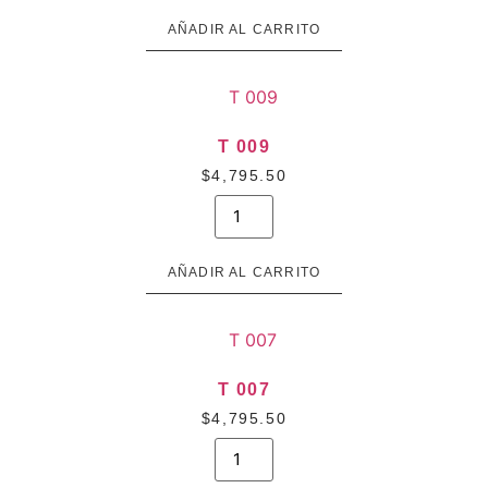
Tinta
Indeleble
AÑADIR AL CARRITO
cantidad
T 009
$
4,795.50
T
009
cantidad
AÑADIR AL CARRITO
T 007
$
4,795.50
T
007
cantidad