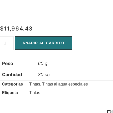
$
11,964.43
TE
005
AÑADIR AL CARRITO
cantidad
Peso
60 g
Cantidad
30 cc
Categorias
Tintas
,
Tintas al agua especiales
Etiqueta
Tintas