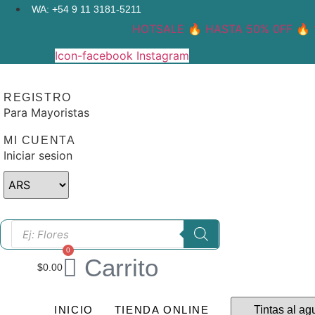
Ir
WA: +54 9 11 3181-5211
al
HOTSALE 🔥 HASTA 50% 0FF 🔥 1
contenido
Icon-facebook
Instagram
REGISTRO
Para Mayoristas
MI CUENTA
Iniciar sesion
Búsqueda
de
productos
0
Carrito
$
0.00
INICIO
TIENDA ONLINE