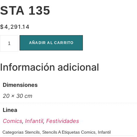
STA 135
$
4,291.14
STA
135
AÑADIR AL CARRITO
cantidad
Información adicional
Dimensiones
20 × 30 cm
Linea
Comics
,
Infantil
,
Festividades
Categorias
Stencils
,
Stencils A
Etiquetas
Comics
,
Infantil