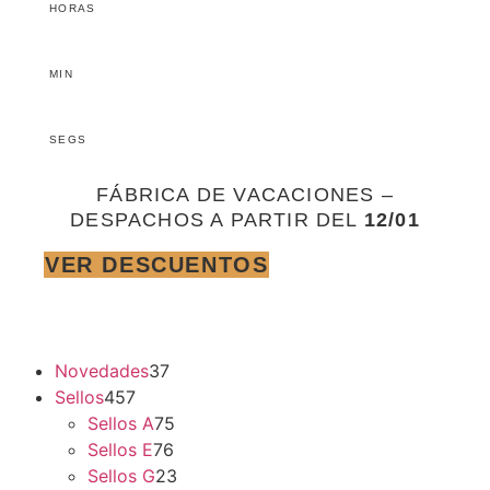
HORAS
MIN
SEGS
FÁBRICA DE VACACIONES –
DESPACHOS A PARTIR DEL
12/01
VER DESCUENTOS
37
Novedades
37
457
productos
Sellos
457
productos
75
Sellos A
75
76
productos
Sellos E
76
productos
23
Sellos G
23