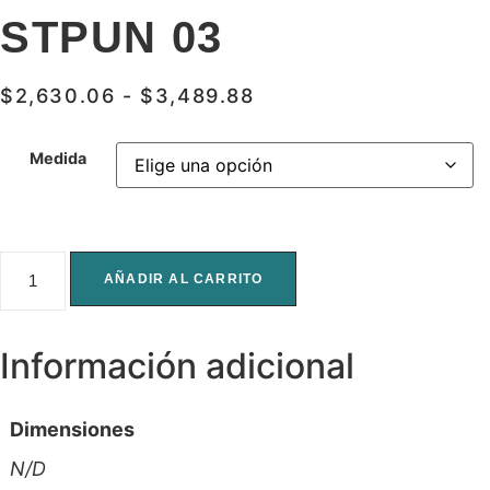
STPUN 03
RANGO
$
2,630.06
-
$
3,489.88
DE
PRECIOS:
Medida
DESDE
$2,630.06
HASTA
STPUN
$3,489.88
03
AÑADIR AL CARRITO
cantidad
Información adicional
Dimensiones
N/D