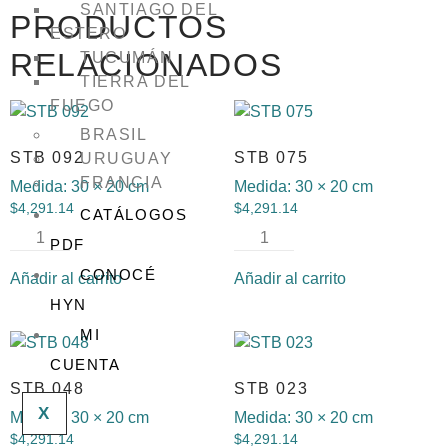
SANTIAGO DEL
PRODUCTOS
ESTERO
RELACIONADOS
TUCUMÁN
TIERRA DEL
FUEGO
BRASIL
STB 092
STB 075
URUGUAY
FRANCIA
Medida:
30 × 20 cm
Medida:
30 × 20 cm
$
4,291.14
$
4,291.14
CATÁLOGOS
PDF
CONOCÉ
Añadir al carrito
Añadir al carrito
HYN
MI
CUENTA
STB 048
STB 023
X
Medida:
30 × 20 cm
Medida:
30 × 20 cm
$
4,291.14
$
4,291.14