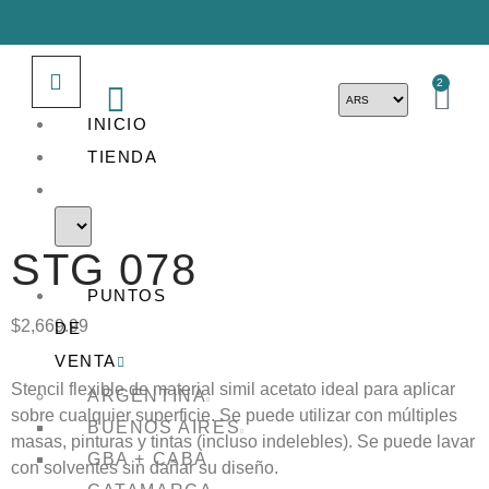
2
INICIO
TIENDA
STG 078
PUNTOS
$
2,669.99
DE
VENTA
Stencil flexible de material simil acetato ideal para aplicar
ARGENTINA
sobre cualquier superficie. Se puede utilizar con múltiples
BUENOS AIRES
masas, pinturas y tintas (incluso indelebles). Se puede lavar
GBA + CABA
con solventes sin dañar su diseño.