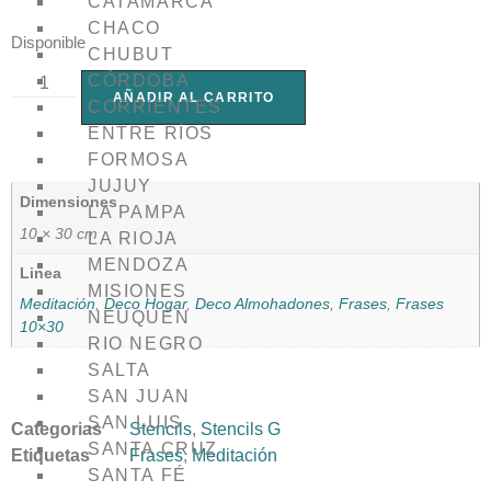
CATAMARCA
CHACO
Disponible
CHUBUT
CÓRDOBA
AÑADIR AL CARRITO
CORRIENTES
ENTRE RÍOS
FORMOSA
JUJUY
Dimensiones
LA PAMPA
10 × 30 cm
LA RIOJA
MENDOZA
Linea
MISIONES
Meditación
,
Deco Hogar
,
Deco Almohadones
,
Frases
,
Frases
NEUQUEN
10×30
RIO NEGRO
SALTA
SAN JUAN
SAN LUIS
Categorias
Stencils
,
Stencils G
SANTA CRUZ
Etiquetas
Frases
,
Meditación
SANTA FÉ