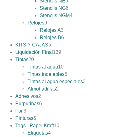
Stencils NE
9
Stencils NG
6
Stencils NGM
4
Relojes
9
Relojes A
3
Relojes B
6
KITS Y CAJAS
5
Liquidación Final
139
Tintas
20
Tintas al agua
10
Tintas indelebles
5
Tintas al agua especiales
3
Almohadillas
2
Adhesivos
2
Purpurinas
6
Foil
3
Pinturas
6
Tags - Papel Kraft
10
Etiquetas
4