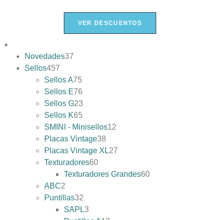
VER DESCUENTOS
Novedades
37
Sellos
457
Sellos A
75
Sellos E
76
Sellos G
23
Sellos K
65
SMINI - Minisellos
12
Placas Vintage
38
Placas Vintage XL
27
Texturadores
60
Texturadores Grandes
60
ABC
2
Puntillas
32
SAPL
3