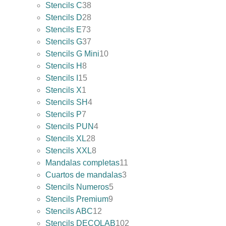
Stencils C
38
Stencils D
28
Stencils E
73
Stencils G
37
Stencils G Mini
10
Stencils H
8
Stencils I
15
Stencils X
1
Stencils SH
4
Stencils P
7
Stencils PUN
4
Stencils XL
28
Stencils XXL
8
Mandalas completas
11
Cuartos de mandalas
3
Stencils Numeros
5
Stencils Premium
9
Stencils ABC
12
Stencils DECOLAB
102