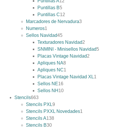
Puntillas A
12
Puntillas B
5
Puntillas C
12
Marcadores de Nervadura
3
Numeros
1
Sellos Navidad
45
Texturadores Navidad
2
SNMINI - Minisellos Navidad
5
Placas Vintage Navidad
2
Apliques NA
8
Apliques NC
1
Placas Vintage Navidad XL
1
Sellos NE
16
Sellos NH
10
Stencils
663
Stencils PXL
9
Stencils PXXL Novedades
1
Stencils A
138
Stencils B
30