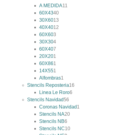
A MEDIDA
11
60X43
40
30X60
13
40X40
12
60X60
3
30X30
4
60X40
7
20X20
1
60X86
1
14X55
1
Alfombras
1
Stencils Reposteria
16
Linea Le Roro
6
Stencils Navidad
56
Coronas Navidad
1
Stencils NA
20
Stencils NB
6
Stencils NC
10