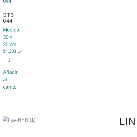
STB
044
Medida:
30 ×
20 cm
$
4,291.14
Añadir
al
carrito
LI