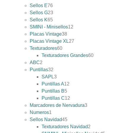
Sellos E
76
Sellos G
23
Sellos K
65
SMINI - Minisellos
12
Placas Vintage
38
Placas Vintage XL
27
Texturadores
60
Texturadores Grandes
60
ABC
2
Puntillas
32
SAPL
3
Puntillas A
12
Puntillas B
5
Puntillas C
12
Marcadores de Nervadura
3
Numeros
1
Sellos Navidad
45
Texturadores Navidad
2