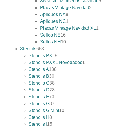
SNMINI - Minisellos Navidad
5
Placas Vintage Navidad
2
Apliques NA
8
Apliques NC
1
Placas Vintage Navidad XL
1
Sellos NE
16
Sellos NH
10
Stencils
663
Stencils PXL
9
Stencils PXXL Novedades
1
Stencils A
138
Stencils B
30
Stencils C
38
Stencils D
28
Stencils E
73
Stencils G
37
Stencils G Mini
10
Stencils H
8
Stencils I
15