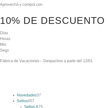
Aprovechá y comprá con
10% DE DESCUENTO
Días
Horas
Min
Segs
Fábrica de Vacaciones – Despachos a partir del
12/01
Novedades
37
Sellos
457
Sellos A
75