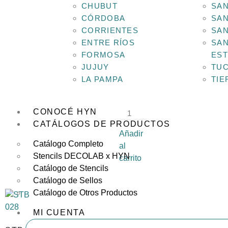
CHUBUT
SAN
CÓRDOBA
SAN
CORRIENTES
SAN
STC
ENTRE RÍOS
SAN
004
FORMOSA
ES
Medida:
JUJUY
TU
20 ×
LA PAMPA
TIE
12 cm
$
2,449.04
CONOCÉ HYN
CATÁLOGOS DE PRODUCTOS
Añadir
Catálogo Completo
al
Stencils DECOLAB x HYN
carrito
Catálogo de Stencils
Catálogo de Sellos
Catálogo de Otros Productos
MI CUENTA