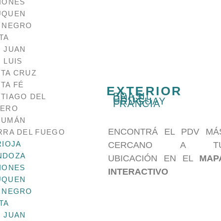
IONES
Disponible
UQUEN
 NEGRO
AÑADIR AL CARRITO
TA
 JUAN
 LUIS
TA CRUZ
INFORMACIÓN ADI
TA FÉ
EXTERIOR
BRASIL
TIAGO DEL
CHILE
URUGUAY
12 × 20 cm
FRANCIA
Dimensiones
TERO
CUMÁN
Linea
Animales
,
Decoración
,
Fr
ENCONTRÁ EL PDV MÁ
RRA DEL FUEGO
RIOJA
CERCANO A T
NDOZA
UBICACIÓN EN EL
MAP
IONES
INTERACTIVO
Categorias
Stencils
,
Stencils C
Etiquetas
An
UQUEN
 NEGRO
DOS
TA
 JUAN