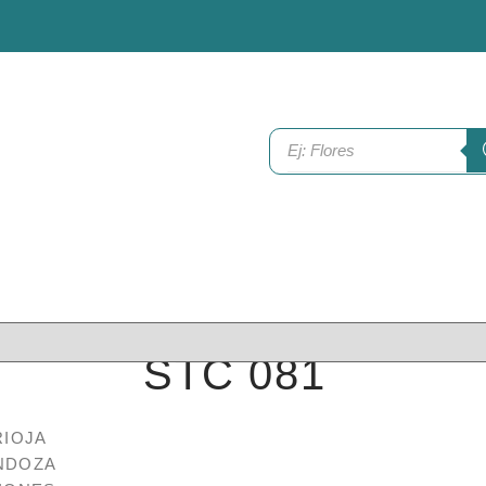
STC 081
$
2,449.04
RIOJA
NDOZA