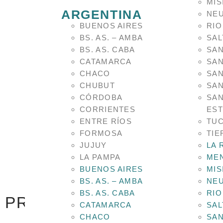
MIS
ARGENTINA
NE
BUENOS AIRES
RIO
BS. AS. – AMBA
SAL
BS. AS. CABA
SAN
CATAMARCA
SAN
CHACO
SAN
CHUBUT
SAN
CÓRDOBA
SAN
CORRIENTES
ES
ENTRE RÍOS
TU
FORMOSA
TIE
JUJUY
LA 
LA PAMPA
ME
BUENOS AIRES
MIS
BS. AS. – AMBA
NE
BS. AS. CABA
RIO
PRODUCTOS RELACIONA
CATAMARCA
SAL
CHACO
SAN