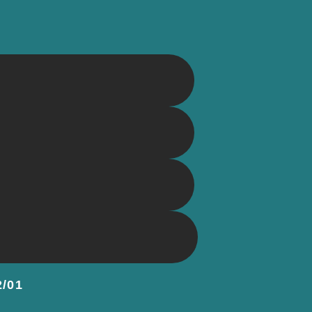
O
2/01