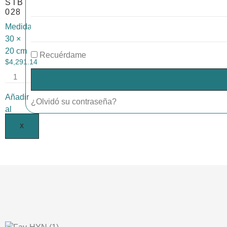
STB
028
Medida:
30 ×
20 cm
Recuérdame
$
4,291.14
Añadir
¿Olvidó su contraseña?
al
carrito
X