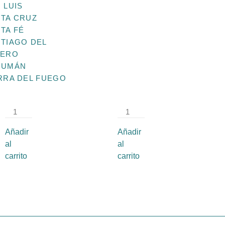
 LUIS
TA CRUZ
TA FÉ
STB
STB
TIAGO DEL
092
058
TERO
Medida:
Medida:
CUMÁN
30 ×
30 ×
RRA DEL FUEGO
20 cm
20 cm
$
4,291.14
$
4,291.14
Añadir
Añadir
al
al
carrito
carrito