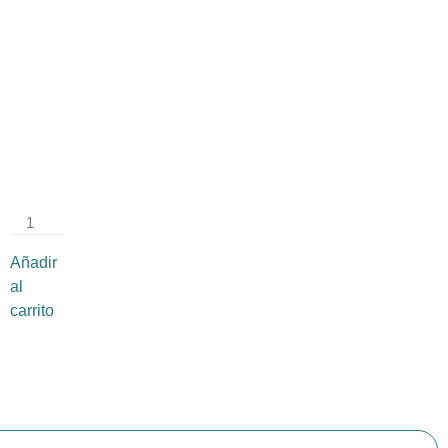
STB
042
Medida:
30 ×
20 cm
$
4,291.14
Añadir
al
carrito