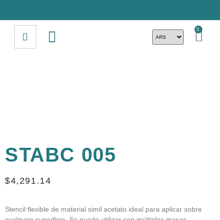
0
STABC 005
$
4,291.14
Stencil flexible de material simil acetato ideal para aplicar sobre
cualquier superficie. Se puede utilizar con múltiples masas,