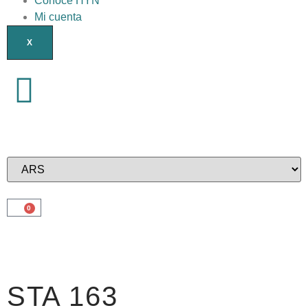
Conocé HYN
Mi cuenta
X
0
STA 163