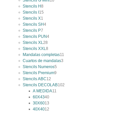
Stencils G Mini
10
Stencils H
8
Stencils I
15
Stencils X
1
Stencils SH
4
Stencils P
7
Stencils PUN
4
Stencils XL
28
Stencils XXL
8
Mandalas completas
11
Cuartos de mandalas
3
Stencils Numeros
5
Stencils Premium
9
Stencils ABC
12
Stencils DECOLAB
102
A MEDIDA
11
60X43
40
30X60
13
40X40
12