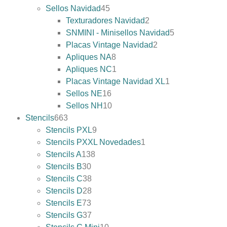
Sellos Navidad
45
Texturadores Navidad
2
SNMINI - Minisellos Navidad
5
Placas Vintage Navidad
2
Apliques NA
8
Apliques NC
1
Placas Vintage Navidad XL
1
Sellos NE
16
Sellos NH
10
Stencils
663
Stencils PXL
9
Stencils PXXL Novedades
1
Stencils A
138
Stencils B
30
Stencils C
38
Stencils D
28
Stencils E
73
Stencils G
37