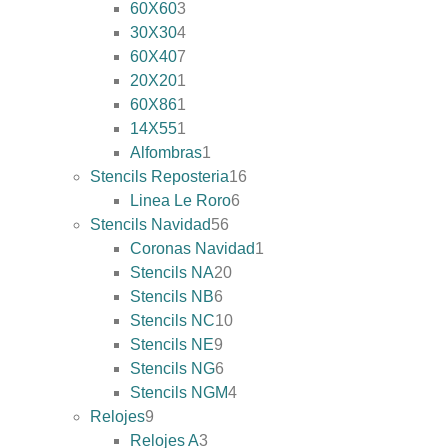
60X60
3
30X30
4
60X40
7
20X20
1
60X86
1
14X55
1
Alfombras
1
Stencils Reposteria
16
Linea Le Roro
6
Stencils Navidad
56
Coronas Navidad
1
Stencils NA
20
Stencils NB
6
Stencils NC
10
Stencils NE
9
Stencils NG
6
Stencils NGM
4
Relojes
9
Relojes A
3