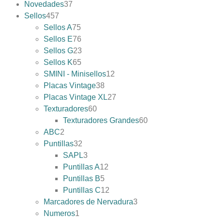
Novedades
37
Sellos
457
Sellos A
75
Sellos E
76
Sellos G
23
Sellos K
65
SMINI - Minisellos
12
Placas Vintage
38
Placas Vintage XL
27
Texturadores
60
Texturadores Grandes
60
ABC
2
Puntillas
32
SAPL
3
Puntillas A
12
Puntillas B
5
Puntillas C
12
Marcadores de Nervadura
3
Numeros
1