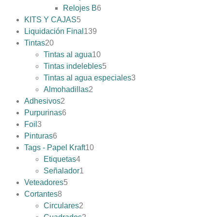
Relojes B
6
KITS Y CAJAS
5
Liquidación Final
139
Tintas
20
Tintas al agua
10
Tintas indelebles
5
Tintas al agua especiales
3
Almohadillas
2
Adhesivos
2
Purpurinas
6
Foil
3
Pinturas
6
Tags - Papel Kraft
10
Etiquetas
4
Señalador
1
Veteadores
5
Cortantes
8
Circulares
2