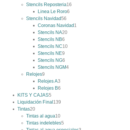
Stencils Reposteria
16
Linea Le Roro
6
Stencils Navidad
56
Coronas Navidad
1
Stencils NA
20
Stencils NB
6
Stencils NC
10
Stencils NE
9
Stencils NG
6
Stencils NGM
4
Relojes
9
Relojes A
3
Relojes B
6
KITS Y CAJAS
5
Liquidación Final
139
Tintas
20
Tintas al agua
10
Tintas indelebles
5
Tintas al agua especiales
3