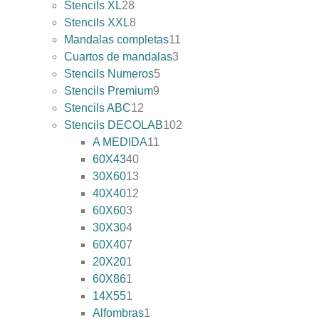
Stencils XL
28
Stencils XXL
8
Mandalas completas
11
Cuartos de mandalas
3
Stencils Numeros
5
Stencils Premium
9
Stencils ABC
12
Stencils DECOLAB
102
A MEDIDA
11
60X43
40
30X60
13
40X40
12
60X60
3
30X30
4
60X40
7
20X20
1
60X86
1
14X55
1
Alfombras
1