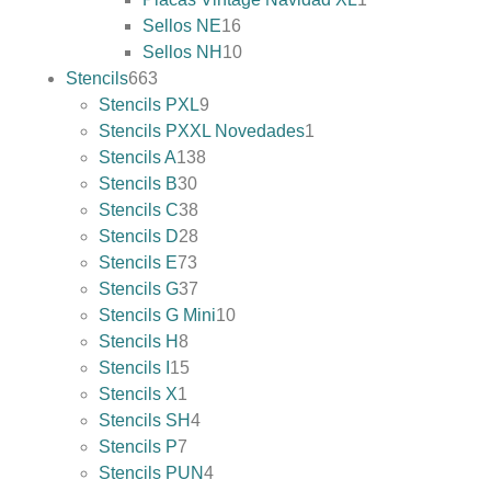
Sellos NE
16
Sellos NH
10
Stencils
663
Stencils PXL
9
Stencils PXXL Novedades
1
Stencils A
138
Stencils B
30
Stencils C
38
Stencils D
28
Stencils E
73
Stencils G
37
Stencils G Mini
10
Stencils H
8
Stencils I
15
Stencils X
1
Stencils SH
4
Stencils P
7
Stencils PUN
4