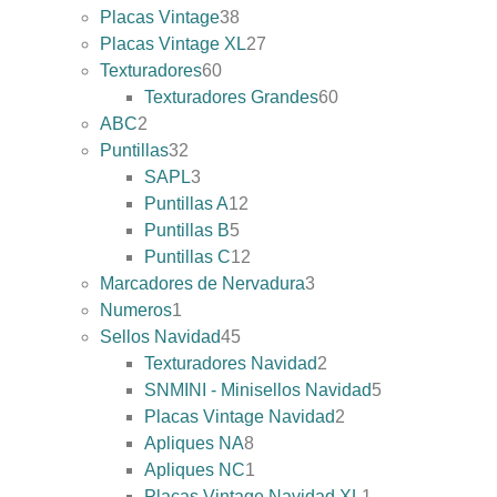
Placas Vintage
38
Placas Vintage XL
27
Texturadores
60
Texturadores Grandes
60
ABC
2
Puntillas
32
SAPL
3
Puntillas A
12
Puntillas B
5
Puntillas C
12
Marcadores de Nervadura
3
Numeros
1
Sellos Navidad
45
Texturadores Navidad
2
SNMINI - Minisellos Navidad
5
Placas Vintage Navidad
2
Apliques NA
8
Apliques NC
1
Placas Vintage Navidad XL
1