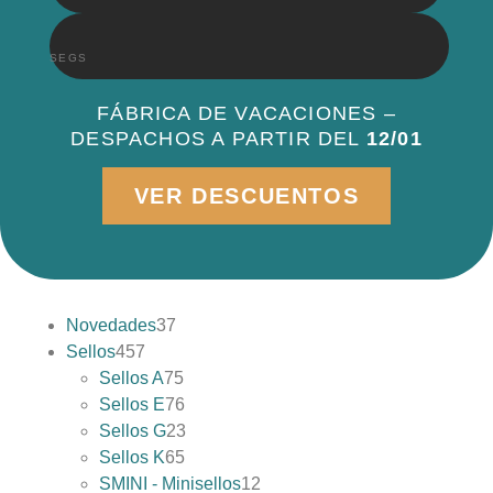
SEGS
FÁBRICA DE VACACIONES –
DESPACHOS A PARTIR DEL
12/01
VER DESCUENTOS
Novedades
37
Sellos
457
Sellos A
75
Sellos E
76
Sellos G
23
Sellos K
65
SMINI - Minisellos
12