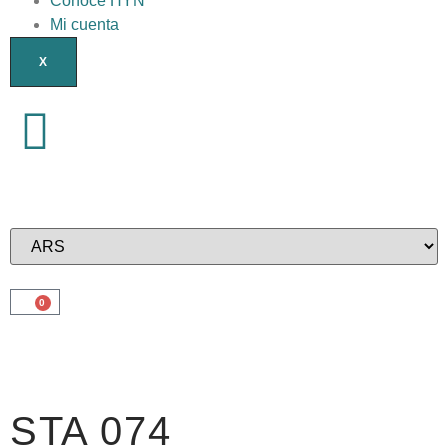
Conocé HYN
Mi cuenta
X
0
STA 074