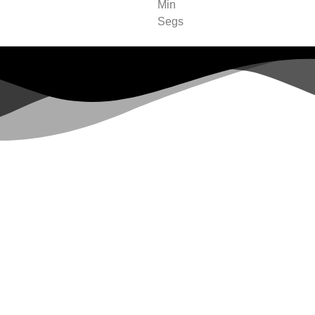
Min
Segs