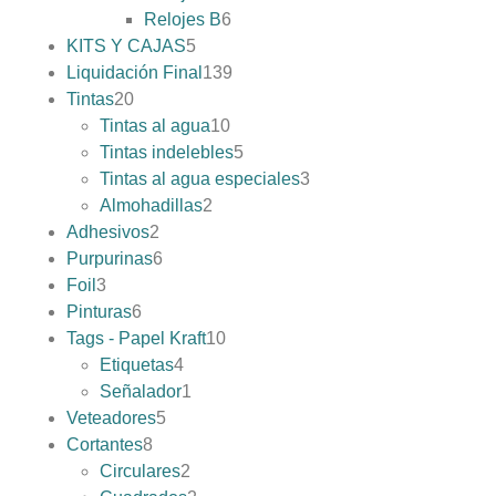
Relojes B
6
KITS Y CAJAS
5
Liquidación Final
139
Tintas
20
Tintas al agua
10
Tintas indelebles
5
Tintas al agua especiales
3
Almohadillas
2
Adhesivos
2
Purpurinas
6
Foil
3
Pinturas
6
Tags - Papel Kraft
10
Etiquetas
4
Señalador
1
Veteadores
5
Cortantes
8
Circulares
2