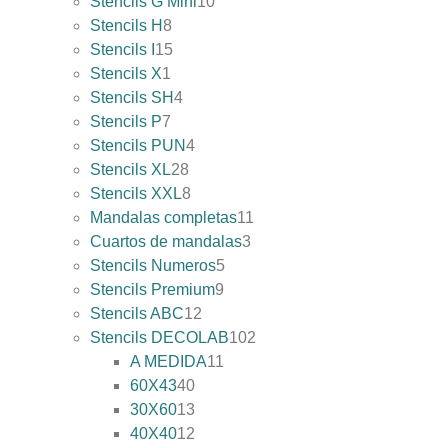
Stencils G Mini
10
Stencils H
8
Stencils I
15
Stencils X
1
Stencils SH
4
Stencils P
7
Stencils PUN
4
Stencils XL
28
Stencils XXL
8
Mandalas completas
11
Cuartos de mandalas
3
Stencils Numeros
5
Stencils Premium
9
Stencils ABC
12
Stencils DECOLAB
102
A MEDIDA
11
60X43
40
30X60
13
40X40
12