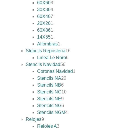
60X60
3
30X30
4
60X40
7
20X20
1
60X86
1
14X55
1
Alfombras
1
Stencils Reposteria
16
Linea Le Roro
6
Stencils Navidad
56
Coronas Navidad
1
Stencils NA
20
Stencils NB
6
Stencils NC
10
Stencils NE
9
Stencils NG
6
Stencils NGM
4
Relojes
9
Relojes A
3