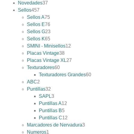
Novedades
37
Sellos
457
Sellos A
75
Sellos E
76
Sellos G
23
Sellos K
65
SMINI - Minisellos
12
Placas Vintage
38
Placas Vintage XL
27
Texturadores
60
Texturadores Grandes
60
ABC
2
Puntillas
32
SAPL
3
Puntillas A
12
Puntillas B
5
Puntillas C
12
Marcadores de Nervadura
3
Numeros
1