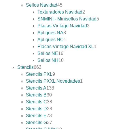
Sellos Navidad
45
Texturadores Navidad
2
SNMINI - Minisellos Navidad
5
Placas Vintage Navidad
2
Apliques NA
8
Apliques NC
1
Placas Vintage Navidad XL
1
Sellos NE
16
Sellos NH
10
Stencils
663
Stencils PXL
9
Stencils PXXL Novedades
1
Stencils A
138
Stencils B
30
Stencils C
38
Stencils D
28
Stencils E
73
Stencils G
37